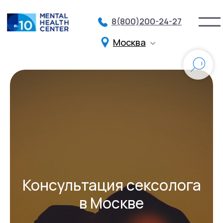
8(800)200-24-27
Москва
Разделы
О нас
Партнеры
Услуги и цены
Контакты
Франшиза
Специалисты
Групповые тренинги
Стажировка
Войти
Записаться на прием
Подписка на рассылку
Консультация сексолога
в Москве
Подарите заботу и поддержку близким
Иногда лучший подарок — это