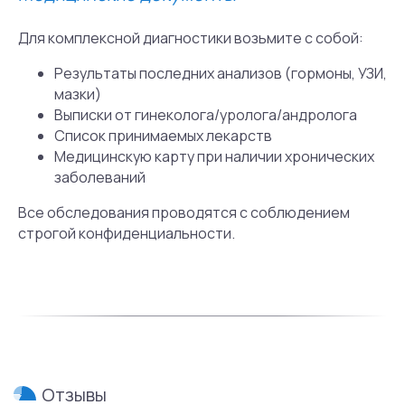
ответ.
Для комплексной диагностики возьмите с собой:
Результаты последних анализов (гормоны, УЗИ,
Популярный вопрос
мазки)
ответ
.
Выписки от гинеколога/уролога/андролога
Список принимаемых лекарств
Медицинскую карту при наличии хронических
роще и быстрее найти
Сколько стоит прием
заболеваний
специалиста?
Все обследования проводятся с соблюдением
Минимальная стоимость приема психолога
строгой конфиденциальности.
составляет 7500 рублей, врача-
психиатра — 8500 руб. и зависит
от квалификации, стажа работы
и дополнительной подготовки
специалиста. Также в нашей клинике
проходят адаптацию в команде новые
специалисты, стоимость приема которых
составляет 5000 руб.
Посмотреть прайс-
лист