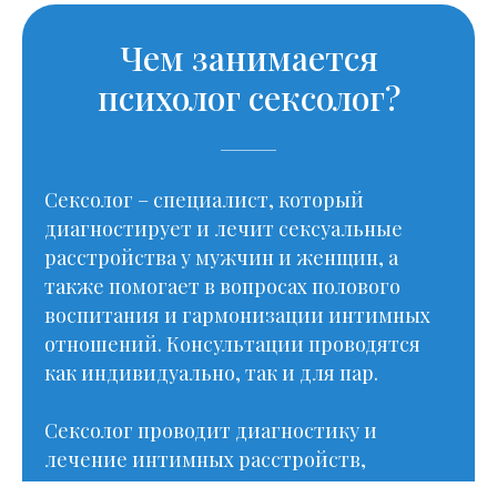
Чем занимается
психолог сексолог?
Мы подобрали
специалистов по
направлению -
Сексолог – специалист, который
сексуальная психология
диагностирует и лечит сексуальные
расстройства у мужчин и женщин, а
также помогает в вопросах полового
воспитания и гармонизации интимных
отношений. Консультации проводятся
ответ
.
как индивидуально, так и для пар.
роще и быстрее найти
Сексолог проводит диагностику и
лечение интимных расстройств,
используя: