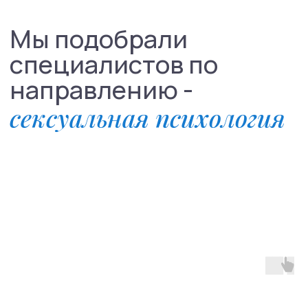
психологическое консультирование;
тестирование и опросники;
лабораторные анализы
(гормональный профиль,
инфекции);
осмотры гинеколога, уролога,
андролога;
УЗИ органов малого таза;
консультации смежных
специалистов (невролог,
эндокринолог).