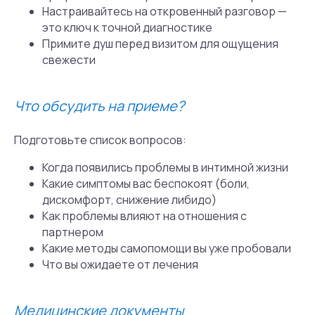
Настраивайтесь на откровенный разговор —
это ключ к точной диагностике
Примите душ перед визитом для ощущения
свежести
Что обсудить на приеме?
Подготовьте список вопросов:
Когда появились проблемы в интимной жизни
Какие симптомы вас беспокоят (боли,
дискомфорт, снижение либидо)
Как проблемы влияют на отношения с
Вопросы и ответы
партнером
Мы собрали список
Какие методы самопомощи вы уже пробовали
частых вопросов,
Что вы ожидаете от лечения
чтобы вам было
проще и быстрее найти
Медицинские документы