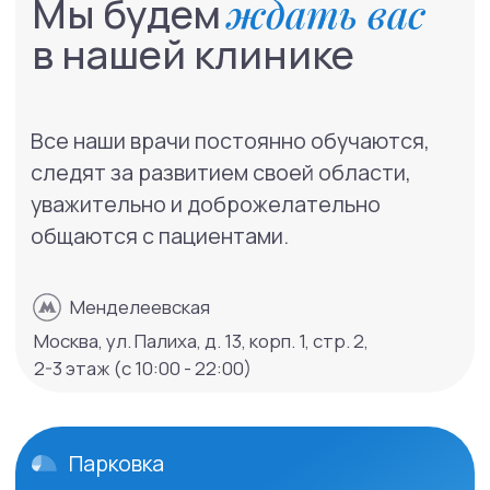
Парковка расположена по адресу:
ул. Палиха, д.9, стр.1 (вл.9).
Для проезда через шлагбаум вам надо
будет позвонить по тел.:
+7 (495) 108-
04-63.
Обращаем ваше внимание, что
количество мест на бесплатной
парковке ограничено.
Как пройти?
1
Выход из метро «Менделеевская»
из стеклянных дверей направо
на улицу Новослободская.
2
На улице повернуть направо и идти
(по ходу движения