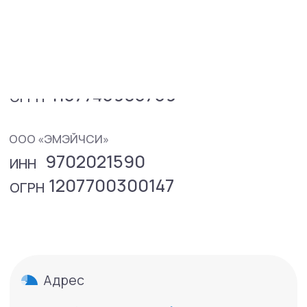
Адрес
Мы будем
ждать вас
в нашей клинике
Все наши врачи постоянно обучаются,
следят за развитием своей области,
уважительно и доброжелательно
общаются с пациентами.
Менделеевская
Москва, ул. Палиха, д. 13, корп. 1, стр. 2,
2-3 этаж (с 10:00 - 22:00)
Парковка
Вам доступна
бесплатная
парковка