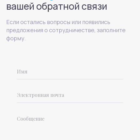
вашей обратной связи
info@mhcenter.ru
Реквизиты
Если остались вопросы или появились
Договор оферты
предложения о сотрудничестве, заполните
Политика конфиденциальности
форму.
© 2015-2025 Mental Health Center в Москве