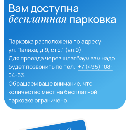
автотранспорта) до ближайшего
светофора, на светофоре снова
повернуть направо на улицу Палиха
и идти до следующего перекрестка
со светофором.
3
На этом перекрестке нужно
повернуть налево и перейти
через дорогу.
4
Перед вами дом 13/1 к.1, за ним
красное 4-этажное кирпичное
здание – дом 13/1 стр. 2.
5
Нужно перейти к нему дорогу, чуть-
чуть пройти направо, завернуть
налево за угол на улицу
Тихвинская. Пройти несколько
метров вперед мимо медицинского
центра «Палиха» — и слева будет
вход в наше здание по небольшой