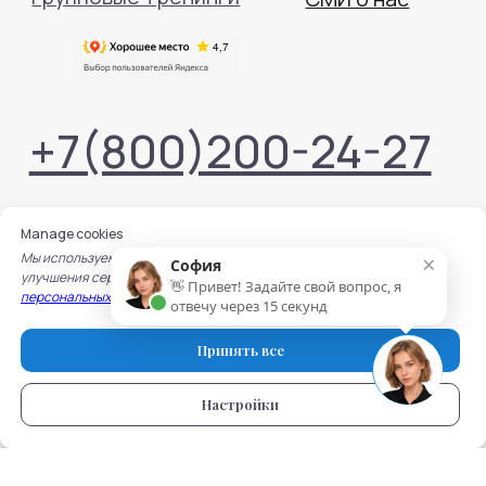
Manage cookies
×
Мы используем cookie для работы сайта, записи на услуги и
София
улучшения сервисов. Подробнее — в
Политике обработки
👋 Привет! Задайте свой вопрос, я
персональных данных
и
Политике использования cookie.
отвечу через 15 секунд
Принять все
Настройки