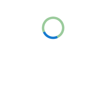
группах МНС
Имя
Онлайн
Оффлайн
Для детей и подростков
Для
Специальность
взрослых
Подробнее о тренингах
7000 ₽
Смотреть полный профиль