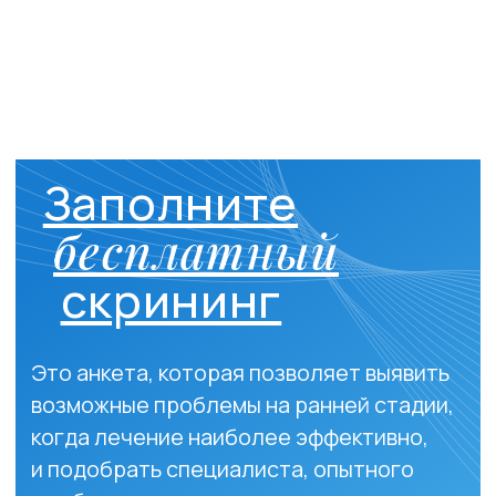
возможные проблемы на ранней стадии,
когда лечение наиболее эффективно,
и подобрать специалиста, опытного
в работе с вашим запросом.
Бесплатно
Заполнить анкету
Наши специалисты
Наши специалисты
досконально знают
своё дело, увлечены
профессией и
постоянно
совершенствуются
в ней.