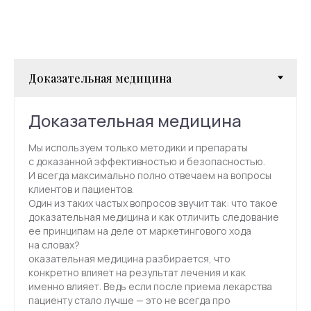
info@mhcenter.ru
Реквизиты
Договор оферты
Политика конфиденциальности
Доказательная медицина
© 2015-2025 Mental Health Center в Москве
Мы используем только методики и препараты
с доказанной эффективностью и безопасностью.
И всегда максимально полно отвечаем на вопросы
клиентов и пациентов.
Один из таких частых вопросов звучит так: что такое
доказательная медицина и как отличить следование
ее принципам на деле от маркетингового хода
на словах?
оказательная медицина разбирается, что
конкретно влияет на результат лечения и как
именно влияет. Ведь если после приема лекарства
пациенту стало лучше — это не всегда про