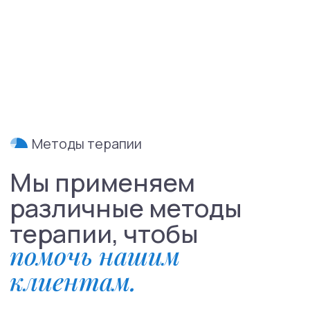
Контакты
О нас
Услуги
Стажировка
Специалисты
Блог
Групповые тренинги
СМИ о нас
+7(800)200-24-27
Менделеевская
Москва, ул. Палиха, д. 13, корп. 1, стр. 2, 2-3 этаж
(с 10:00 - 22:00)
Записаться на приём
Связаться в телеграм