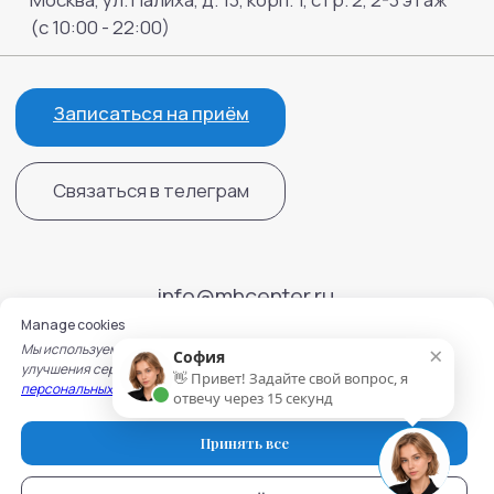
Manage cookies
×
Мы используем cookie для работы сайта, записи на услуги и
София
улучшения сервисов. Подробнее — в
Политике обработки
👋 Привет! Задайте свой вопрос, я
персональных данных
и
Политике использования cookie.
отвечу через 15 секунд
Принять все