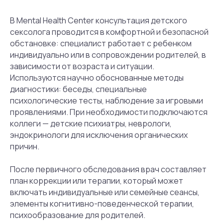
В Mental Health Center консультация детского
сексолога проводится в комфортной и безопасной
обстановке: специалист работает с ребенком
индивидуально или в сопровождении родителей, в
зависимости от возраста и ситуации.
Используются научно обоснованные методы
диагностики: беседы, специальные
психологические тесты, наблюдение за игровыми
проявлениями. При необходимости подключаются
коллеги — детские психиатры, неврологи,
эндокринологи для исключения органических
причин.
Отзывы
Лучшее подтверждение
После первичного обследования врач составляет
качества нашей
план коррекции или терапии, который может
отзывы
работы —
включать индивидуальные или семейные сеансы,
элементы когнитивно-поведенческой терапии,
от клиентов.
психообразование для родителей.