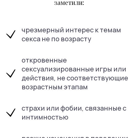
заметили:
Как проходит прием
детского сексолога?
чрезмерный интерес к темам
секса не по возрасту
откровенные
сексуализированные игры или
ответ
.
действия, не соответствующие
возрастным этапам
роще и быстрее найти
страхи или фобии, связанные с
интимностью