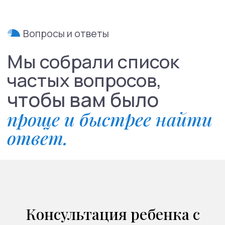
Направления
Психиатрия
Консультация ребенка с
Психотерапия