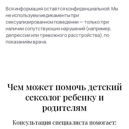
Наши клиенты со временем становятся
Вся информация остаётся конфиденциальной. Мы
нашими друзьями и с уверенностью
не используем медикаменты при
рекомендуют нас своим знакомым, что
сексуализированном поведении — только при
является для нас лучшим подтверждением
наличии сопутствующих нарушений (например,
высокого качества работы.
депрессии или тревожного расстройства), по
показаниям врача.
4,7
Рейтинг на Я.Картах
(242 оценки)
Читать все отзывы
Чем может помочь детский
сексолог ребенку и
родителям
Вопросы и ответы
Мы собрали список
Консультация специалиста помогает:
частых вопросов,