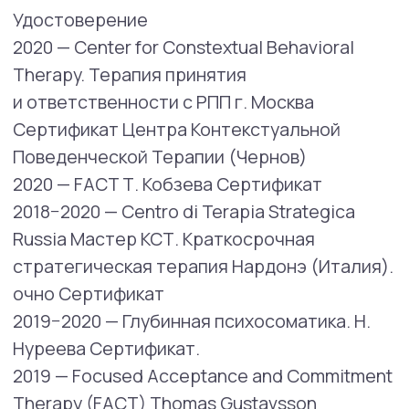
• тревожные состояния, трудности
эмоциональной регуляции.
Членство в профессиональных
организациях:
• Ассоциация когнитивно-поведенческой
терапии
• Ассоциация cпециалистов и организаций
по расстройствам пищевого поведения
• АСВS
• Ассоциация врачей и психологов РПП:
терапия и превенция
Время работы специалиста
Понедельник 11:00 — 14:00, 18:30 — 22:00
(Онлайн)
Вторник 11:00 — 17:00 (Онлайн)
Среда 11:00 — 20:00 (Онлайн)
Четверг 11:00 — 12:00; 13:00- 20:00 (Онлайн)