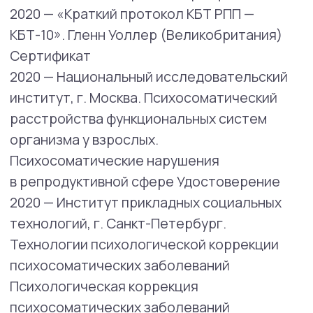
Психокоррекция с применением
гипносуггестивных техник (очно)
Удостоверение
Область профессиональных интересов:
Занимается приемом пациентов
и психологическими консультациями при
низкой самооценке, потере смысла жизни,
проблемах в общении, психологических
травмах, эмоциональных проблемах,
жизненных проблемах (развод, переезд,
увольнение и др.), конфликтах с родными,
неуверенности в себе и т. д
Проблемы и запросы, с которыми
помогает специалист:
• расстройства пищевого поведения,
нарушения образа тела;
• пограничное расстройство личности;
проблемы импульс-контроля;