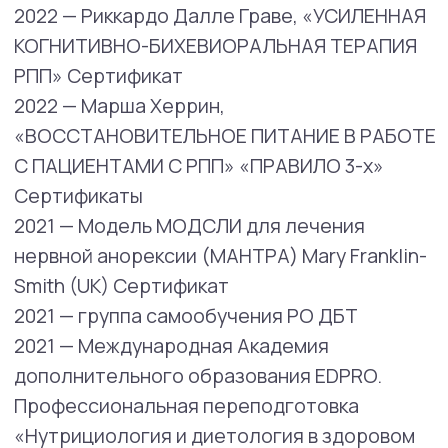
и ответственности с РПП г. Москва
Сертификат Центра Контекстуальной
Поведенческой Терапии (Чернов)
2020 — FACT Т. Кобзева Сертификат
2018−2020 — Centro di Terapia Strategica
Russia Мастер КСТ. Краткосрочная
стратегическая терапия Нардонэ (Италия).
очно Сертификат
2019−2020 — Глубинная психосоматика. Н.
Нуреева Сертификат.
2019 — Focused Acceptance and Commitment
Therapy (FACT) Thomas Gustavsson
Сертификат Центра контекстуальной
поведенческой терапии
2019 — Институт практической психологии
Иматон. Психическая травма:
консультирование и психотерапия
взрослых и детей. Защиринская
О.В.Удостоверение
2019 — Ассоциация КБТ Центр когнитивной
терапии Основы КБТ Сертификат