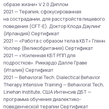
2019 — DBT воркшоп Mw.dr. L.M.C. van den
Bosch Сертификат
2018 — АСТ (Павлов) Сертификат
2017 — 2018 «Мнимые тела, подлинные
сущности» (Николь Шнаккенберг /
Фомичева) Сертификат
2018 — «Образ тела: от ограничений
к свободе» (Фомичева) Сертификат
2018 — Сenter for Constextual Behavioral
Therapy. Терапия принятия
и ответственности Стивен С. Хейс
Сертификат
2017 — Обучающая программа КПТ
Сертификат
2017 — Тренинговый центр «Синтон» в
г. Москва (очно). Специалист
по Эриксоновскому гипнозу Сертификат.
2016 — Международная академия коучинга.
Диплом
2015 — Институт Интегративной психологии
профессионального развития.