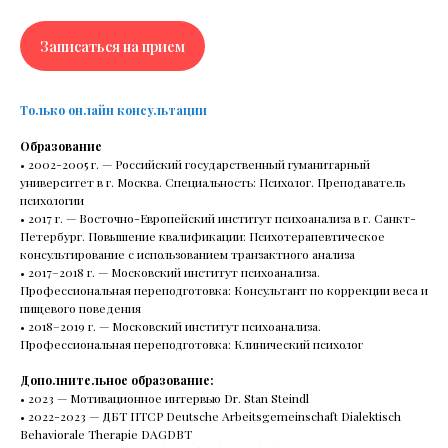
Записаться на прием
Только онлайн консультации
РАС и СДВГ: Нейроотличность
у детей и взрослых
Образование
• 2002-2005 г. — Российский государственный гуманитарный
В этот раз поговорим о нейроотличных
университет в г. Москва. Специальность: Психолог. Преподаватель
людях.Вместе с врачом-психиатром Юлией
психологии
Строговой узнаем, что такое РАС* и СДВГ** и какие
• 2017 г. — Восточно-Европейский институт психоанализа в г. Санкт-
их симптомы проявляются в разном возрасте.
Петербург. Повышение квалификации: Психотерапевтическое
Поговорим о том, что делать с усталостью при
консультирование с использованием транзактного анализа
СДВГ, почему таблетки не лечат аутизм
• 2017–2018 г. — Московский институт психоанализа.
и не запускают речь.
Профессиональная переподготовка: Консультант по коррекции веса и
пищевого поведения
• 2018–2019 г. — Московский институт психоанализа.
Профессиональная переподготовка: Клинический психолог
Читать все статьи
Дополнительное образование:
• 2023 — Мотивационное интервью Dr. Stan Steindl
• 2022-2023 — ДБТ ПТСР Deutsche Arbeitsgemeinschaft Dialektisch
Behaviorale Therapie DAGDBT