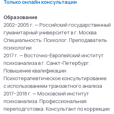
2025 — Работа со стыдом, виной и гневом
в РЭПТ. Уолтер Д. Матвейчук
2025 — Продвинутый курс КПТ.
Поведенческая компания
2024 — Работа с поведением
препятствующем терапии. Поведенческая
компания
2024 — Курс ресурс психотравмы
2023 ~ Психиатрия для психологов МНС
Сертификат • 2023 — Мотивационное
интервью Dr. Stan Steindl Сертификат
2022−2023 — ДБТ ПТСР Deutsche
Arbeitsgemeinschaft Dialektisch Behaviorale
Therapie DAGDBT
Prof. Dr. Martin Bohus Dialectical Behavioral
Therapy DBT — PTSD Сертификат
2022 -2024 — Когнитивно-поведенческая
терапия долгосрочная программа Я.
Кочетков
— Концептуализация в КПТ;
— Глубинные убеждения;