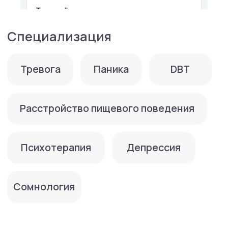
2002−2005 г. — Российский государственный
гуманитарный университет в г. Москва.
Специальность: Психолог. Преподаватель
психологии
2017 г. — Восточно-Европейский институт
психоанализа в г. Санкт-Петербург.
Повышение квалификации:
Психотерапевтическое консультирование
с использованием транзактного анализа
2017−2018 г. — Московский институт
психоанализа. Профессиональная
переподготовка: Консультант по коррекции
веса и пищевого поведения
2018−2019 г. — Московский институт
психоанализа. Профессиональная
переподготовка: Клинический психолог
Повышение квалификации:
2025 — Когнитивная терапия, основанная
на восстановлении (CT-R). СПб Институт
ДПО