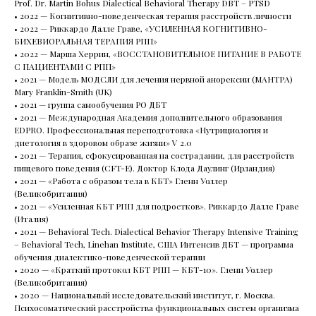
Prof. Dr. Martin Bohus Dialectical Behavioral Therapy DBT – PTSD
• 2022 — Когнитивно-поведенческая терапия расстройств личности
• 2022 — Риккардо Далле Граве, «УСИЛЕННАЯ КОГНИТИВНО-
БИХЕВИОРАЛЬНАЯ ТЕРАПИЯ РПП»
• 2022 — Марша Херрин, «ВОССТАНОВИТЕЛЬНОЕ ПИТАНИЕ В РАБОТЕ
С ПАЦИЕНТАМИ С РПП»
• 2021 — Модель МОДСЛИ для лечения нервной анорексии (МАНТРА)
Mary Franklin-Smith (UK)
• 2021 — группа самообучения РО ДБТ
• 2021 — Международная Академия дополнительного образования
EDPRO. Профессиональная переподготовка «Нутрициология и
диетология в здоровом образе жизни» V 2.0
• 2021 — Терапия, сфокусированная на сострадании, для расстройств
пищевого поведения (CFT-E). Доктор Клода Даулинг (Ирландия)
• 2021 — «Работа с образом тела в КБТ» Гленн Уоллер
(Великобритания)
• 2021 — «Усиленная КБТ РПП для подростков». Риккардо Далле Граве
(Италия)
• 2021 — Behavioral Tech. Dialectical Behavior Therapy Intensive Training
– Behavioral Tech, Linehan Institute, США Интенсив ДБТ — программа
обучения диалектико-поведенческой терапии
• 2020 — «Краткий протокол КБТ РПП — КБТ-10». Гленн Уоллер
(Великобритания)
• 2020 — Национальный исследовательский институт, г. Москва.
Психосоматический расстройства функциональных систем организма