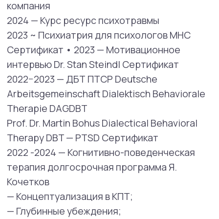
Сертификаты
2021 — Модель МОДСЛИ для лечения
нервной анорексии (МАНТРА) Mary Franklin-
Smith (UK) Сертификат
2021 — группа самообучения РО ДБТ
2021 — Международная Академия
дополнительного образования EDPRO.
Профессиональная переподготовка
«Нутрициология и диетология в здоровом
образе жизни» V 2.0 Диплом
2021 — Терапия, сфокусированная
на сострадании, для расстройств пищевого
поведения (CFT-E). Доктор Клода Даулинг
(Ирландия) Сертификат
2021 — «Работа с образом тела в КБТ» Гленн
Уоллер (Великобритания) Сертификат
2021 — «Усиленная КБТ РПП для
подростков». Риккардо Далле Граве
(Италия) Сертификат
2021 — Behavioral Tech. Dialectical Behavior
Therapy Intensive Training — Behavioral Tech,