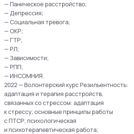
Linehan Institute, США Интенсив ДБТ —
программа обучения диалектико-
поведенческой терапии Сертификат
2020 — «Краткий протокол КБТ РПП —
КБТ-10». Гленн Уоллер (Великобритания)
Сертификат
2020 — Национальный исследовательский
институт, г. Москва. Психосоматический
расстройства функциональных систем
организма у взрослых.
Психосоматические нарушения
в репродуктивной сфере Удостоверение
2020 — Институт прикладных социальных
технологий, г. Санкт-Петербург.
Технологии психологической коррекции
психосоматических заболеваний
Психологическая коррекция
психосоматических заболеваний
Удостоверение
2020 — Сenter for Constextual Behavioral
Therapy. Терапия принятия