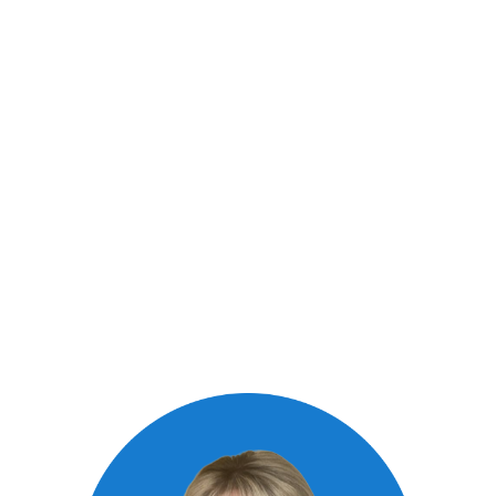
СМИ о нас
СМИ пишут
о высокой репутации
клиники
и профессионализме
наших экспертов.
ших
епутации клиники