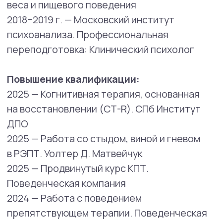
— Паническое расстройство;
— Депрессия;
— Социальная тревога;
— ОКР;
— ГТР;
— РЛ;
— Зависимости;
— РПП;
— ИНСОМНИЯ.
2022 — Волонтерский курс Резильентность:
адаптация и терапия расстройств,
связанных со стрессом: адаптация
к стрессу; основные принципы работы
с ПТСР; психологическая
и психотерапевтическая работа;
2022 — Риккардо Далле Граве, «УСИЛЕННАЯ
КОГНИТИВНО-БИХЕВИОРАЛЬНАЯ ТЕРАПИЯ
РПП» Сертификат
2022 — Марша Херрин,
«ВОССТАНОВИТЕЛЬНОЕ ПИТАНИЕ В РАБОТЕ
С ПАЦИЕНТАМИ С РПП» «ПРАВИЛО 3-х»