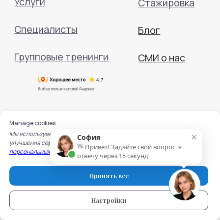
Manage cookies
×
Мы используем cookie для работы сайта, записи на услуги и
София
улучшения сервисов. Подробнее — в
Политике обработки
👋 Привет! Задайте свой вопрос, я
персональных данных
и
Политике использования cookie.
отвечу через 15 секунд
Принять все
Настройки