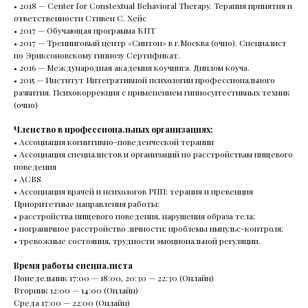
• 2018 — Сenter for Constextual Behavioral Therapy. Терапия принятия и
ответственности Стивен С. Хейс
Контакты
О нас
• 2017 — Обучающая программа КПТ
• 2017 — Тренинговый центр «Синтон» в г.Москва (очно). Специалист
Услуги
Стажировка
по Эриксоновскому гипнозу Сертификат.
• 2016 — Международная академия коучинга. Диплом коуча.
Специалисты
Блог
• 2015 — Институт Интегративной психологии профессионального
развития. Психокоррекция с применением гипносуггестивных техник
Групповые тренинги
СМИ о нас
(очно)
Членство в профессиональных организациях:
• Ассоциация когнитивно-поведенческой терапии
• Ассоциация cпециалистов и организаций по расстройствам пищевого
+7(800)200-24-27
поведения
• АСВS
• Ассоциация врачей и психологов РПП: терапия и превенция
Менделеевская
Приоритетные направления работы:
• расстройства пищевого поведения, нарушения образа тела;
• пограничное расстройство личности; проблемы импульс-контроля;
Москва, ул. Палиха, д. 13, корп. 1, стр. 2, 2-3 этаж
• тревожные состояния, трудности эмоциональной регуляции.
(с 10:00 - 22:00)
Время работы специалиста
Понедельник 17:00 — 18:00, 20:30 — 22:30 (Онлайн)
Записаться на приём
Вторник 12:00 — 14:00 (Онлайн)
Среда 17:00 — 22:00 (Онлайн)