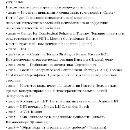
у взрослых.
Психосоматические нарушения в репродуктивной сфере
• 2020 — Институт прикладных социальных технологий, г. Санкт-
Петербург. Технологии психологической коррекции
психосоматических заболеваний Психологическая коррекция
психосоматических заболеваний
• 2020 — Сenter for Constextual Behavioral Therapy. Терапия принятия и
ответственности с РПП г. Москва Сертификат Центра
Направления
Контекстуальной Поведенческой Терапии (Чернов)
• 2020 — FACT
• 2018–2020 — Centro di Terapia Strategica Russia Мастер КСТ.
Психиатрия
Краткосрочная стратегическая терапия Нардонэ (Италия). очно
• 2019-2020 — Глубинная психосоматика. Сертификат.
• 2019 — Focused Acceptance and Commitment Therapy (FACT) Thomas
Gustavsson Сертификат Центра контекстуальной поведенческой
Психотерапия
терапии
• 2019 — Институт практической психологии Иматон. Психическая
травма: консультирование и психотерапия взрослых и детей.
Для детей
Защиринская О.В.
• 2019 — Ассоциация КБТ Центр когнитивной терапии Основы КБТ
• 2019 — DBT воркшоп Mw.dr. L.M.C. van den Bosch
• 2018 — АСТ (Павлов)
• 2017 — 2018 “Мнимые тела, подлинные сущности” (Николь
Шнаккенберг /Фомичева)
Навигация
• 2018 — “Образ тела: от ограничений к свободе” (Фомичева)