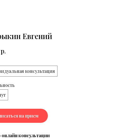
рыкин Евгений
р.
идуальная консультация
ьность
нут
писаться на прием
 онлайн консультации