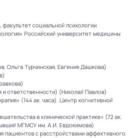
рчинская, Евгения Дашкова)
венности) (Николай Павлов)
ак. часа). Центр когнитивной
в клинической практике» (72 ак.
 им. А.И. Евдокимова)
в с расстройствами аффективного
ны (бывший МГМСУ им. А.И.
prof. Stefan G. Hoffman);
ксологии» (150 ак. часов),
ловые вариации», мастерская
ая школа экономики