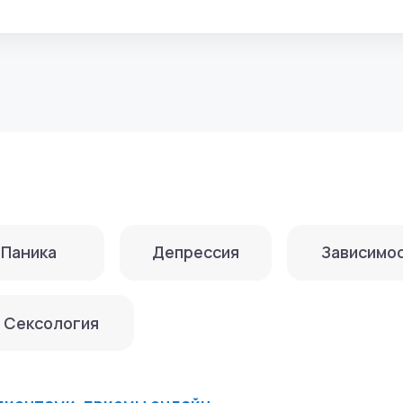
а
Депрессия
Зависимости
ология
ами, приемы онлайн.
осковский психолого-социальный университет, факультет
еподготовка по программе «Клиническая психология» Р
ова)