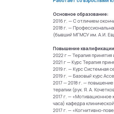
Повышение квалификации:
2022 г — Терапия принятия и отв
2021 г — Курс Терапия принятия и
2019 г. — Курс Системная сексуа
2019 г. — Базовый курс Acceptan
2017 — 2018 г. — повышение квал
терапии (рук. Я. А. Кочетков), АКБ
2017 г. — «Мотивационное консу
часа) кафедра клинической псих
2017 г. — «Когнитивно-поведенч
спектра» (72 ак. часа). кафедра
Евдокимова)
2016 г. — Когнитивно-поведенчес
2016 г. — Повышение квалификаци
Открытый институт — Высшая пр
2016 г. — семинар «Многообрази
психиатра сексолога И. В. Караг
2016 г. — курс «Социальная псих