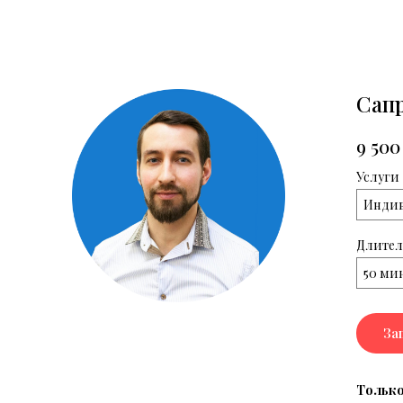
Сап
9 500
Услуги
Индив
Длител
50 ми
За
Только