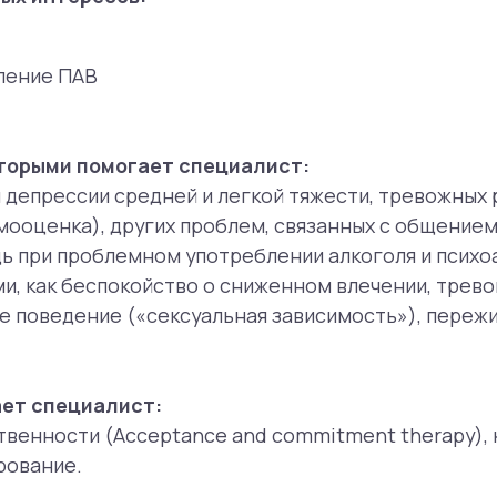
едение («сексуальная зависимость»), переживания о се
пециалист:
ости (Acceptance and commitment therapy), когнитивно-
ие.
йн)