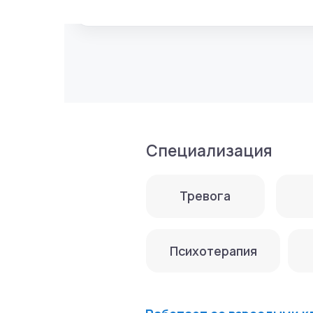
Специализация
Тревога
Паник
Психотерапия
Секс
Работает со взрослыми клиент
Основное образование:
2016 г. — С отличием окончил М
2018 г. — Профессиональная пер
(бывший МГМСУ им. А.И. Евдоким