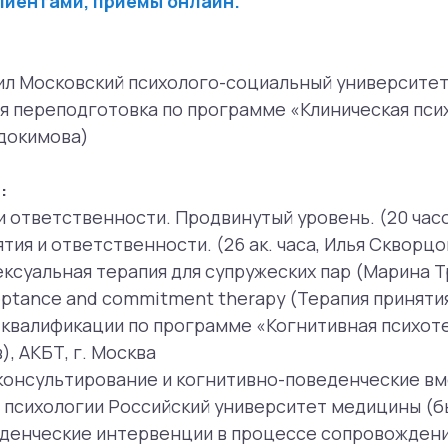
етственности. Продвинутый уровень. (20 часов, Ольга Ту
 ответственности. (26 ак. часа, Илья Скворцов)
льная терапия для супружеских пар (Марина Травкова)
ce and commitment therapy (Терапия принятия и ответст
ификации по программе «Когнитивная психотерапия» (144 
Т, г. Москва
льтирование и когнитивно-поведенческие вмешательства 
ологии Российский университет медицины (бывший МГМСУ
еские интервенции в процессе сопровождения пациенто
 клинической психологии Российский университет медици
кая терапия социального тревожного расстройства (PhD., 
и по программе «Психологическое консультирование в се
офессиональная школа
е идентичностей. Многообразие сексуальностей. Межпо
ополовой, Россия
ология» (152 ак. часа) с присвоением сертификата, Высш