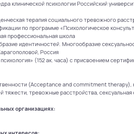
ости (Acceptance and commitment therapy), когнитивно
ести, тревожные расстройства, сексуальная сфера.
организациях:
тересов:
 ПАВ
ми помогает специалист:
ссии средней и легкой тяжести, тревожных расстройств
нка), других проблем, связанных с общением и реализац
 проблемном употреблении алкоголя и психоактивных ве
к беспокойство о сниженном влечении, тревога о качест