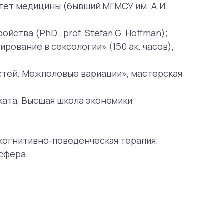
-поведенческая терапия.
, особенно социальной тревоги
ией в делах. Проводит
ществ. Работает с проблемами
ве исполнения (например, тревога