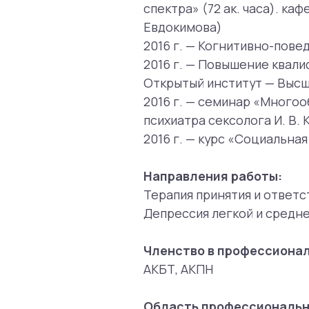
Направления работы:
Терапия принятия и ответственн
Депрессия легкой и средней тяж
Членство в профессиональных 
АКБТ, АКПН
Область профессиональных ин
Сексуальная сфера
Проблемное употребление
Социальная тревога
Проблемы и запросы, с которы
Занимается психотерапией депре
(неуверенность, низкая самооце
консультирование и помощь при
в сексуальной сфере, такими, ка