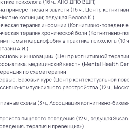
ика: медицинский квест» (Mental Health Center)
ия по схематерапии
 Базовый курс (Центр контекстуальной поведенческой те
-компульсивного расстройства (12 ч., Московский инсти
ые схемы (3 ч., Ассоциация когнитивно-бихевиоральных 
в пищевого поведения (12 ч., ведущая Susan Simpson; А
ия: терапия и превенция»)
мой в схематерапии (6 ч., ведущие Robin Spiro, Judith M
ктив схематерапии (6 ч., ведущие Michal Schoenberg Taz
функциями в паре (16 ак.ч., ведущая Травкова М.)
ерализованное тревожное расстройство, социальное тр
ье)
тва
обытий, включая посттравматическое стрессовое расст