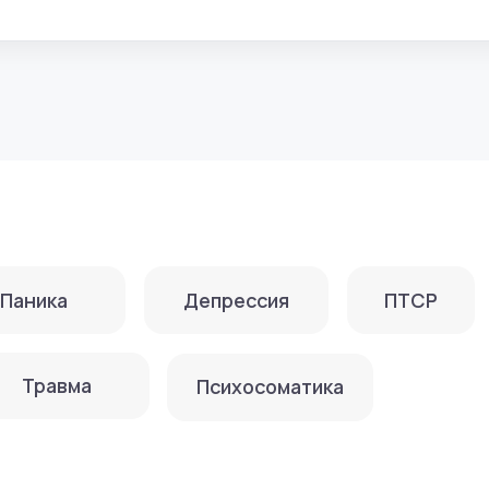
а
Депрессия
ПТСР
вма
Психосоматика
изационной и клинической психологии, профессиональная
ударственный психолого-педагогический университет (М
одской психолого-педагогический университет (МГППУ)
психология»