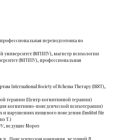
, профессиональная переподготовка по
ий университет (МГППУ), магистр психологии
верситет (МГППУ), профессиональная
 International Society of Schema Therapy (ISST),
кой терапии (Центр когнитивной терапии)
иация когнитивно-поведенческой психотерапии)
 и нарушениях пищевого поведения (Institut für
ко Т.)
ФУ, ведущие Мороз
к.ч., Поведенческая компания, ведущий Д.