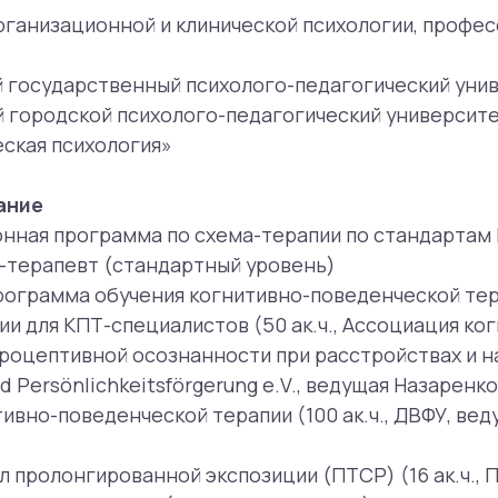
ограмма по схема-терапии по стандартам International 
евт (стандартный уровень)
амма обучения когнитивно-поведенческой терапии (Цент
я КПТ-специалистов (50 ак.ч., Ассоциация когнитивно-п
ивной осознанности при расстройствах и нарушениях пищ
önlichkeitsförgerung e.V., ведущая Назаренко Т.)
поведенческой терапии (100 ак.ч., ДВФУ, ведущие Мороз
онгированной экспозиции (ПТСР) (16 ак.ч., Поведенческ
 психолога (16 ч., АНО ДПО ВШП)
ере гнева и зависти (16 ч., Центр когнитивной терапии;
 когниции; ведущая Белова К.)
я терапия инсомнии (Когнитивно-поведенческая лаборат
я терапия хронической боли (Когнитивно-поведенческая
мы и кардиофобия в практике психолога (10 ч., Ассоциа
А.И.)
ы и инновации» (Центр когнитивной терапии)