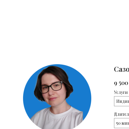
Сазо
9 500
Услуги
Индив
Длител
50 ми