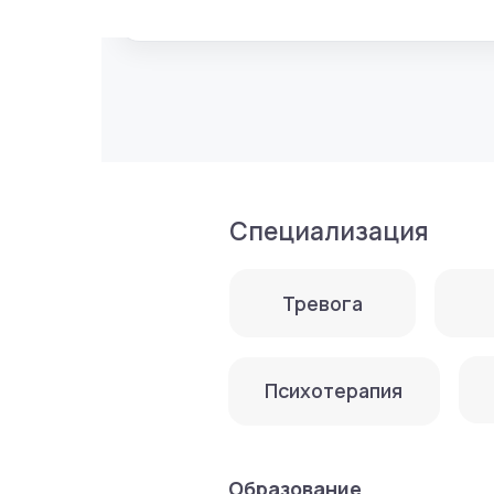
Специализация
Тревога
Паник
Тра
Психотерапия
Образование
2021−2022 гг. — Институт орган
«Клиническая психология»
2018−2020 гг. — Московский гос
2009−2010 гг. — Московский гор
по специальности «Клиническая 