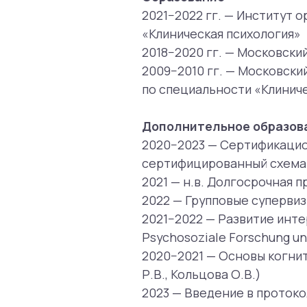
Дополнительное образование
2020−2023 — Сертификационная пр
сертифицированный схема-терап
2021 — н.в. Долгосрочная прогр
2022 — Групповые супервизии дл
2021−2022 — Развитие интероцепт
Psychosoziale Forschung und Pers
2020−2021 — Основы когнитивно-
Р.В., Кольцова О.В.)
2023 — Введение в протокол прол
2023 — Головные боли в практике
2022 — Работа с эмоциями на прим
2022 — Психотерапия СРК (Чистые
2022 — Когнитивно-поведенческа
2022 — Когнитивно-поведенческа
2022 — Кардиологические симпто
психотерапии; ведущий Муртазин 
2021 — Конференция «ОКР: основ