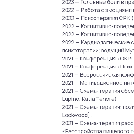
2021 — Конференция «Психосомат
2021 — Всероссийская конференц
2021 — Мотивационное интервью.
2021 — Схема-терапия обсессивно
Lupino, Katia Tenore)
2021 — Схема-терапия: позитивн
Lockwood).
2021 — Схема-терапия расстройст
«Расстройства пищевого поведен
2020 — Работа с комплексной трав
2020 — Сексуальность сквозь объе
2020 — Работа с сексуальными дис
Направления работы:
● Повышенная тревожность (ген
расстройство, тревога о здоров
● Психосоматические расстройс
● Последствия травматических с
● Депрессия