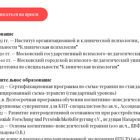
писаться на прием
ование
022 гг. — Институт организационной и клинической психологии
льности “Клиническая психология”
020 гг. — Московский государственный психолого-педагогическ
010 гг. — Московский городской психолого-педагогический уни
дготовка по специальности “Клиническая психология”
ительное образование
23 — Сертификационная программа по схема-терапии по стандартам
ицированный схема-терапевт (стандартный уровень)
 н.в. Долгосрочная программа обучения когнитивно-поведенчес
 Групповые супервизии для КПТ-специалистов (50 ак.ч., Ассоц
22 — Развитие интероцептивной осознанности при расстройствах
oziale Forschung und Persönlichkeitsförgerung e.V., ведущая Назарен
021 — Основы когнитивно-поведенческой терапии (100 ак.ч., ДВ
ольцова О.В.)
 Введение в протокол пролонгированной экспозиции (ПТСР) (16 а