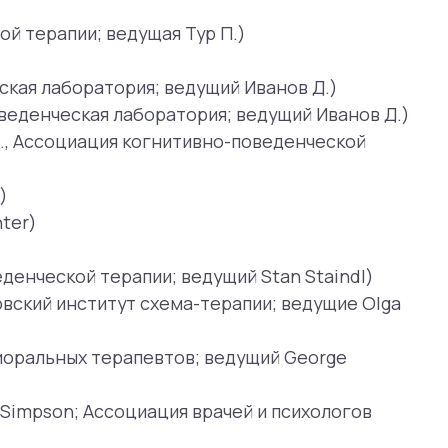
рапии; ведущий Stan Staindl)
тут схема-терапии; ведущие Olga
терапевтов; ведущий George
ссоциация врачей и психологов
argolin)
, Offer Maurer)
евожное расстройство, паническое
ройство