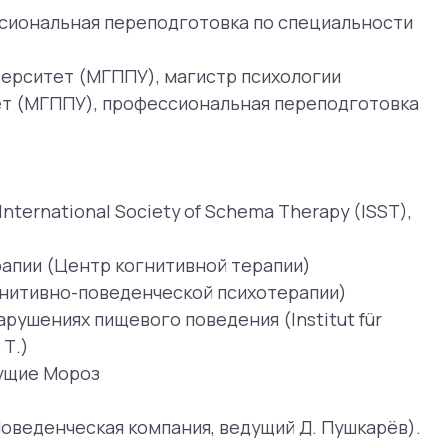
Society of Schema Therapy (ISST),
р когнитивной терапии)
оведенческой психотерапии)
евого поведения (Institut für
ая компания, ведущий Д. Пушкарёв).
 ведущая Тур П.)
ория; ведущий Иванов Д.)
 лаборатория; ведущий Иванов Д.)
ция когнитивно-поведенческой