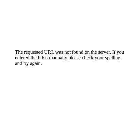
Специализация
Тревога
Паника
ПТСР
Депрессия
Травма
Психотерапия
DBT
Работает со взрослыми клиентами очно.