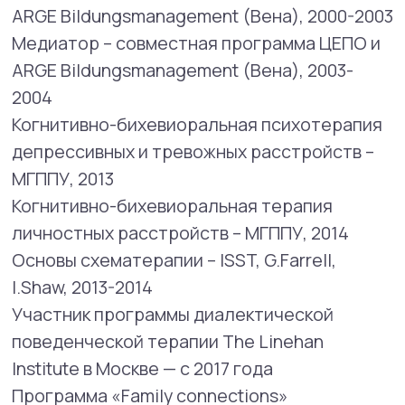
жизненные кризисы (развод, разрыв
значимых отношений, горе, утрата)
эмоциональная дисрегуляция
Проблемы и запросы, с которыми
помогает специалист:
Занимается консультациями пациентов по
таким психологическим вопросам, как
непонимание, неуверенность в себе, низкая
самооценка, потеря смысла жизни,
проблемы в общении, жизненные проблемы
и потрясения, конфликты с родными и
близкими, эмоциональные проблемы,
переживание травмы и т.д
Методы, в которых работает специалист:
ДБТ, КПТ
Время работы специалиста:
воскресенье 15:00 - 19:00