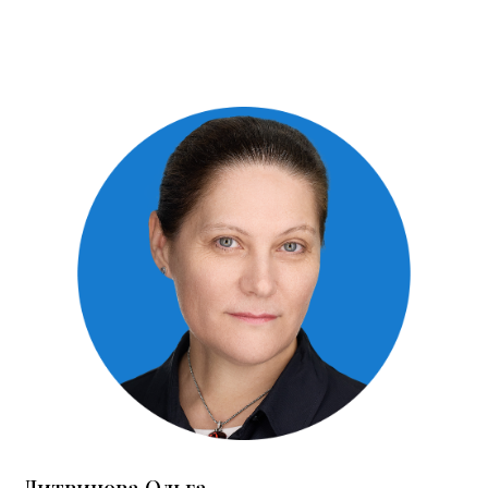
СМИ о нас
СМИ пишут
о высокой репутации
клиники
и профессионализме
наших экспертов.
ших
епутации клиники
Литвинова Ольга