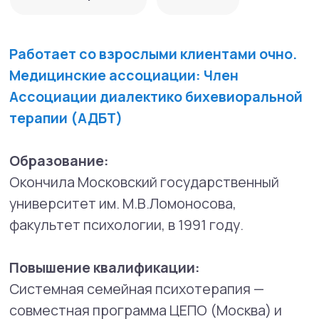
Основы схематерапии – ISST, G.Farrell,
I.Shaw, 2013-2014
Участник программы диалектической
поведенческой терапии The Linehan
Institute в Москве — с 2017 года
Программа «Family connections»
(программа помощи близким пациентов с
самоповреждением и суицидальным
поведением) — 2017
Область профессиональных интересов:
депрессии, апатия, отсутствие
радости, травмы, КПТСР,
трудности в установлении и
поддержании отношений
одиночество,
воспитание приемного ребенка
отношение к себе и внутренние
конфликты
тревожность и страхи