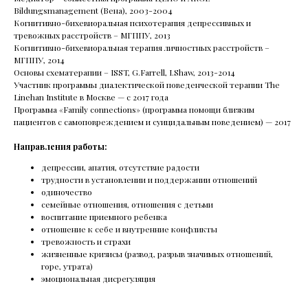
Bildungsmanagement (Вена), 2003-2004
Когнитивно-бихевиоральная психотерапия депрессивных и
тревожных расстройств – МГППУ, 2013
Когнитивно-бихевиоральная терапия личностных расстройств –
МГППУ, 2014
Основы схематерапии – ISST, G.Farrell, I.Shaw, 2013-2014
РАС и СДВГ: Нейроотличность
Участник программы диалектической поведенческой терапии The
у детей и взрослых
Linehan Institute в Москве — с 2017 года
Программа «Family connections» (программа помощи близким
В этот раз поговорим о нейроотличных
пациентов с самоповреждением и суицидальным поведением) — 2017
людях.Вместе с врачом-психиатром Юлией
Строговой узнаем, что такое РАС* и СДВГ** и какие
Направления работы:
их симптомы проявляются в разном возрасте.
Поговорим о том, что делать с усталостью при
депрессии, апатия, отсутствие радости
СДВГ, почему таблетки не лечат аутизм
трудности в установлении и поддержании отношений
и не запускают речь.
одиночество
семейные отношения, отношения с детьми
воспитание приемного ребенка
отношение к себе и внутренние конфликты
Читать все статьи
тревожность и страхи
жизненные кризисы (развод, разрыв значимых отношений,
горе, утрата)
эмоциональная дисрегуляция