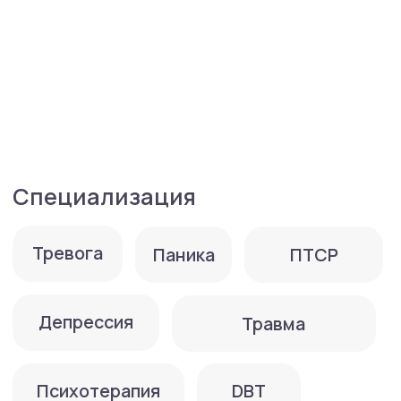
Медицинские ассоциации: Член
Ассоциации диалектико бихевиоральной
терапии (АДБТ)
Образование:
Окончила Московский государственный
университет им. М.В.Ломоносова,
факультет психологии, в 1991 году.
Повышение квалификации:
Системная семейная психотерапия —
совместная программа ЦЕПО (Москва) и
ARGE Bildungsmanagement (Вена), 2000-2003
Медиатор – совместная программа ЦЕПО и
ARGE Bildungsmanagement (Вена), 2003-
2004
Когнитивно-бихевиоральная психотерапия
депрессивных и тревожных расстройств –
МГППУ, 2013
Когнитивно-бихевиоральная терапия
личностных расстройств – МГППУ, 2014