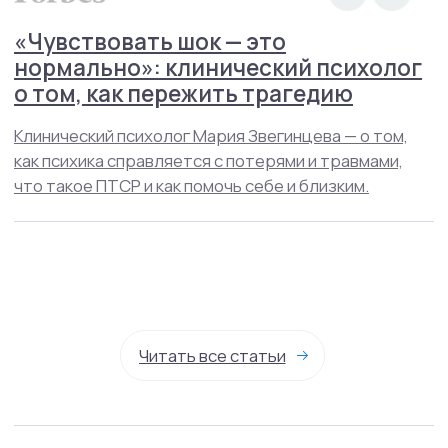
Контакты
О нас
Услуги
Стажировка
Специалисты
Блог
Групповые тренинги
СМИ о нас
+7(800)200-24-27
Менделеевская
Москва, ул. Палиха, д. 13, корп. 1, стр. 2, 2-3 этаж
(с 10:00 - 22:00)
Записаться на приём