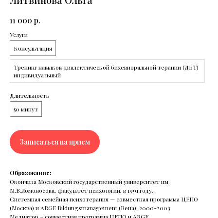
«Чувствовать шок — это
11 000
р.
нормально»: клинический психолог
о том, как пережить трагедию
Услуги
Клинический психолог Мария Звегинцева — о том,
Консультация
как психика справляется с потерями и травмами,
что такое ПТСР и как помочь себе и близким.
Тренинг навыков диалектической бихевиоральной терапии (ДБТ)
индивидуальный
Длительность
50 минут
Читать все статьи
Записаться на прием
Образование:
Окончила Московский государственный университет им.
М.В.Ломоносова, факультет психологии, в 1991 году.
Системная семейная психотерапия — совместная программа ЦЕПО
(Москва) и ARGE Bildungsmanagement (Вена), 2000-2003
Медиатор – совместная программа ЦЕПО и ARGE