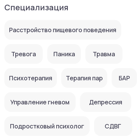
Основное образование
2017 — РГГУ им. Герцена, кафедра
клинической психологии
и психологического консультирования,
психолог (диплом «с отличием»)
2017 — Международная школа
психотерапии, консультирования и ведения
групп, Институт психотерапии
и консультирования «Гармония», (очно, 3
года)
НИПНИ им. Бехтерева, профессиональная
переподготовка по специальности
«Клиническая психология» (очно, 2 года)
Дополнительное образование
2013 — Программа повышения квалификации
«Консультант телефона экстренной
психологической помощи». Институт
психотерапии и консультирования
«Гармония»