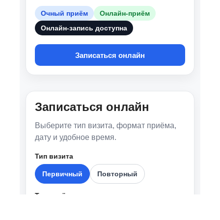
Расстройство пищевого поведения
Тревога
Паника
Травма
Психотерапия
Терапия пар
БАР
Управление гневом
Депрессия
Подростковый психолог
СДВГ
Гиперконтроль
DBT
РАС
Сексология
ОКР
Наталия работает индивидуально
и с парами, с семьями, подростками с 12
лет и взрослыми клиентами.