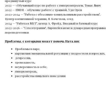
продвинутый курс
2022 — «Обучающий курс по работе с гиперконтролем, Томас Линч
2022 — EMDR – обучение работе с травмой, Уди Орен
2023-2024 — "Работа с обессивно-компульсивным расстройством",
Центр когнитивной терапии, Я. Кочетков, 1 год.
2024 — "Работа в МБТ", центр А. Фрейд, Вводный и базовый курс
2023-2026 — "Сексотерапия", Европейская международная программа
переподготовки
Проблемы, с которыми может помочь Наталия:
Проблемы в паре,
нарушения эмоциональной регуляции у подростков и взрослых,
депрессия,
тревожность,
неуверенность в себе,
гиперконтроль,
расстройства пищевого поведения
Направления
Психиатрия
Психотерапия