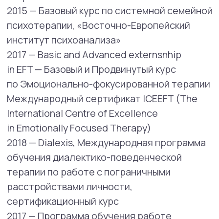
Проблемы, с которыми может помочь
Наталия:
Проблемы в паре,
нарушения эмоциональной регуляции
у подростков и взрослых,
депрессия,
тревожность,
неуверенность в себе,
гиперконтроль,
расстройства пищевого поведения