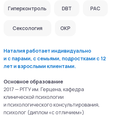
2015 — Базовый курс по системной семейной
психотерапии, «Восточно-Европейский
институт психоанализа»
2017 — Basic and Advanced externsnhip
in EFT — Базовый и Продвинутый курс
по Эмоционально-фокусированной терапии
Международный сертификат ICEEFT (The
International Centre of Excellence
in Emotionally Focused Therapy)
2018 — Dialexis, Международная программа
обучения диалектико-поведенческой
терапии по работе с пограничными
расстройствами личности,
сертификационный курс
2017 — Программа обучения работе
с расстройствами пищевого поведения
в психологическом центре «Intueat»
2019 — «Неспешность и подлинность»,
мастерская экзистенциальной терапии И.
Млодик (3 года очно)
2020 — Ассоциация расстройств пищевого