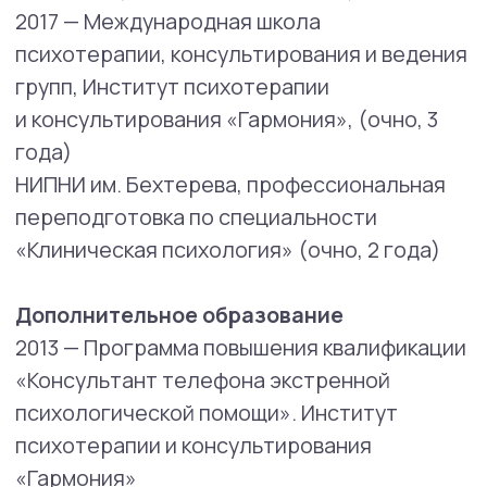
поведения, профессиональная подготовка
по работе с расстройствами пищевого
поведения
2022 — Ассоциация когнитивно-
поведенческой терапии, базовый
и продвинутый курс
2022 — «Обучающий курс по работе
с гиперконтролем, Томас Линч
2022 — EMDR — обучение работе с травмой,
Уди Орен
2023−2024 — «Работа с обессивно-
компульсивным расстройством», Центр
когнитивной терапии, Я. Кочетков, 1 год.
2024 — «Работа в МБТ», центр А. Фрейд,
Вводный и базовый курс
2023−2026 — «Сексотерапия», Европейская
международная программа переподготовки
2025 — нейродрайв — современные аспекты
диагностики и терапии расстройств
нейроразвития