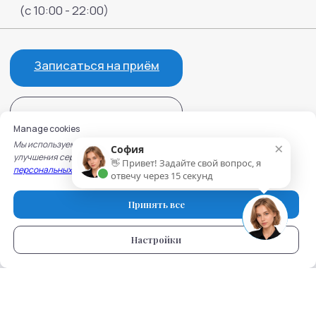
Manage cookies
×
Мы используем cookie для работы сайта, записи на услуги и
София
улучшения сервисов. Подробнее — в
Политике обработки
👋 Привет! Задайте свой вопрос, я
персональных данных
и
Политике использования cookie.
отвечу через 15 секунд
Принять все
Настройки