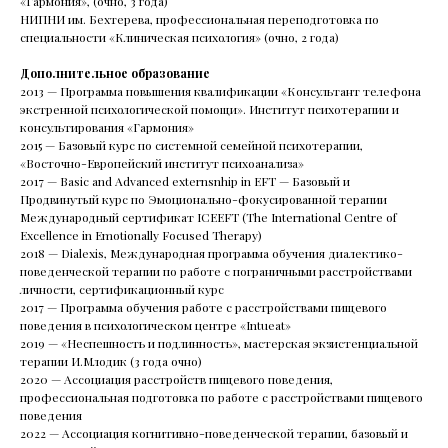
«Гармония», (очно, 3 года)
НИПНИ им. Бехтерева, профессиональная переподготовка по
специальности «Клиническая психология» (очно, 2 года)
Читать все статьи
Дополнительное образование
2013 — Программа повышения квалификации «Консультант телефона
экстренной психологической помощи». Институт психотерапии и
консультирования «Гармония»
2015 — Базовый курс по системной семейной психотерапии,
«Восточно-Европейский институт психоанализа»
2017 — Basic and Advanced externsnhip in EFT — Базовый и
Продвинутый курс по Эмоционально-фокусированной терапии
Международный сертификат ICEEFT (The International Centre of
Excellence in Emotionally Focused Therapy)
2018 — Dialexis, Международная программа обучения диалектико-
поведенческой терапии по работе с пограничными расстройствами
личности, сертификационный курс
2017 — Программа обучения работе с расстройствами пищевого
поведения в психологическом центре «Intueat»
2019 — «Неспешность и подлинность», мастерская экзистенциальной
терапии И.Млодик (3 года очно)
2020 — Ассоциация расстройств пищевого поведения,
профессиональная подготовка по работе с расстройствами пищевого
поведения
2022 — Ассоциация когнитивно-поведенческой терапии, базовый и