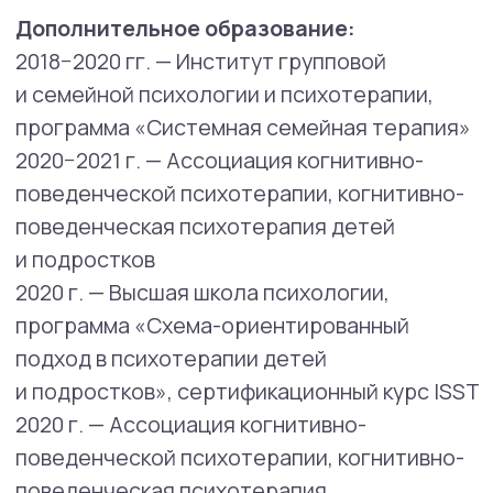
«Расстройства аутистического спектра
у взрослых»
2024 г. — Поведенческая Компания, курс
«Терапия принятия и ответственности»
2025 г. — Чистые Когниции, курс «Терапия
принятия и ответственности для
подростков: DNA - V»
2025 г. — Психодемия, курс «Доказательная
психотерапия расстройств пищевого
поведения»
2025 г. — ООО Международная академия
научной психологии, курс «Навыки
Диалектической поведенческой терапии»
2025 г. — SMART Recovery, Facilitator
Опыт работы психологом
в
образовательных учреждениях более 16
лет.
Основные направления работы: