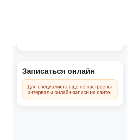
Специализация
Тревога
Детский психолог
Депрессия
СДВГ
Подростковый психолог
ОКР
Ирина принимает детей от 1.5 до 14 лет
и взрослых по вопросам воспитания
и отношений с детьми.
Рабочие дни: четверг, суббота