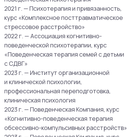
эмоциональные и поведенческие
нарушения у детей дошкольного
и младшего школьного возраста,
детско-родительские отношения,
семейные отношения.
Область профессиональных интересов:
Дети и подростки: эмоциональная
дисрегуляция, нарушения поведения,
тревожные расстройства, СДВГ, ОКР,
трудности адаптации, трудности в детско-
родительских отношениях