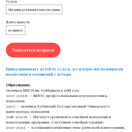
Услуги
Индивидуальная консультация
Читать все статьи
Длительность
50 минут
Записаться на прием
Ирина принимает детей от 1.5 до 12 лет и взрослых по вопросам
воспитания и отношений с детьми.
Образование:
Окончила МИСИ им. Куйбышева в 1988 году.
2003–2005 гг. — МИОО, профессиональная переподготовка,
психология.
2017 г. — окончила Кубанский Государственный Университет,
РАС и СДВГ: Нейроотличность
магистратура, психология.
у детей и взрослых
2018–2020 гг. — Институт групповой и семейной психологии и
психотерапии, программа «Системная семейная терапия»
В этот раз поговорим о нейроотличных
2020-2021 г. — Ассоциация когнитивно-поведенческой психотерапии,
людях.Вместе с врачом-психиатром Юлией