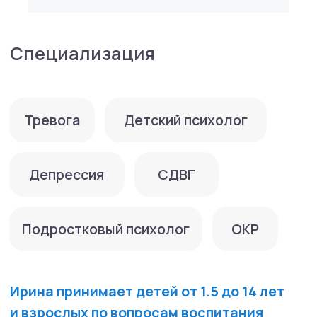
Методы, в которых работает специалист:
CBT, ACT, Системное семейное
консультирование, DBT
Образование:
Окончила МИСИ им. Куйбышева в 1988 году.
2003−2005 гг. — МИОО, профессиональная
переподготовка, психология.
2017 г. — окончила Кубанский
Государственный Университет,
магистратура, психология.
Дополнительное образование:
2018−2020 гг. — Институт групповой
и семейной психологии и психотерапии,
программа «Системная семейная терапия»
2020−2021 г. — Ассоциация когнитивно-
поведенческой психотерапии, когнитивно-
поведенческая психотерапия детей
и подростков
2020 г. — Высшая школа психологии,