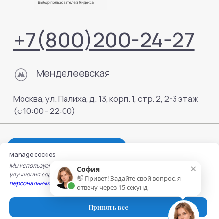
Manage cookies
×
Мы используем cookie для работы сайта, записи на услуги и
София
улучшения сервисов. Подробнее — в
Политике обработки
👋 Привет! Задайте свой вопрос, я
персональных данных
и
Политике использования cookie.
отвечу через 15 секунд
Принять все