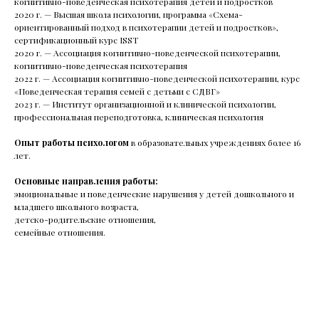
когнитивно-поведенческая психотерапия детей и подростков
Строговой узнаем, что такое РАС* и СДВГ** и какие
2020 г. — Высшая школа психологии, программа «Схема-
их симптомы проявляются в разном возрасте.
ориентированный подход в психотерапии детей и подростков»,
Поговорим о том, что делать с усталостью при
сертификационный курс ISST
СДВГ, почему таблетки не лечат аутизм
2020 г. — Ассоциация когнитивно-поведенческой психотерапии,
и не запускают речь.
когнитивно-поведенческая психотерапия
2022 г. — Ассоциация когнитивно-поведенческой психотерапии, курс
«Поведенческая терапия семей с детьми с СДВГ»
2023 г. — Институт организационной и клинической психологии,
Читать все статьи
профессиональная переподготовка, клиническая психология
Опыт работы психологом
в образовательных учреждениях более 16
лет.
Основные направления работы:
эмоциональные и поведенческие нарушения у детей дошкольного и
младшего школьного возраста,
детско-родительские отношения,
семейные отношения.