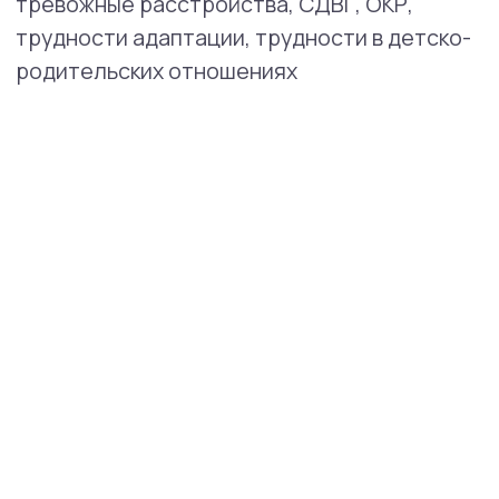
СМИ о нас
СМИ пишут
о высокой репутации
клиники
и профессионализме
наших экспертов.