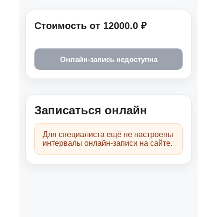
Специализация
Тревога
Паника
РАС
Травма
DBT
IPSRT
Психотерапия
Депрессия
Психотерапия психоза
ПТСР
СДВГ у взрослых