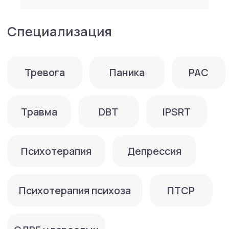
Член Ассоциации когнитивно-
бихевиоральных терапевтов (АКБТ).
Работает со взрослыми клиентами очно
и онлайн.
Образование:
2014 — Московский психолого-
педагогический университет
Повышение квалификации:
2018−2019 — Dialectical Behavior Therapy
Intensive Training — Behavioral Tech, Linehan
Institute
2018 — Acceptance and commitment therapy,
Николай Павлов
2017- «КБТ ПТСР», Марина Брице, Елена
Харламова
2017 — «Когнитивно-поведенческая терапия
булимии и компульсивного переедания»,
Джилиан Тодд
2016- КБТ зависимости от психоактивных