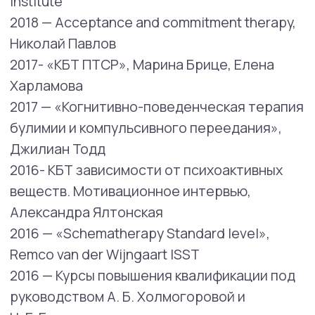
Диалектическая поведенческая терапия.
Терапия принятия и ответственности
Проблемы и запросы, с которыми
помогает специалист:
Пограничное расстройство личности
эмоциональная дисрегуляция
самоповреждающее и суицидальное
поведение
депрессия
тревога
ПТСР
комплексное ПТСР
булимия
компульсивное переедание
Направления работы:
Диалектическая поведенческая
терапия,
эмоциональная дисрегуляция,