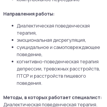
ших
епутации клиники
РАС и СДВГ: Нейроотличность
у детей и взрослых
В этот раз поговорим о нейроотличных
людях.Вместе с врачом-психиатром Юлией
Строговой узнаем, что такое РАС* и СДВГ** и какие
их симптомы проявляются в разном возрасте.
Поговорим о том, что делать с усталостью при
СДВГ, почему таблетки не лечат аутизм
и не запускают речь.
Читать все статьи