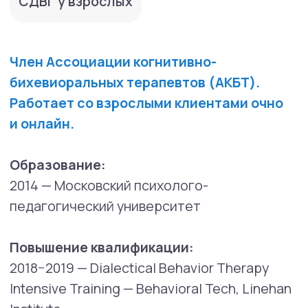
веществ. Мотивационное интервью,
Александра Ялтонская
2016 — «Schematherapy Standard level»,
Remco van der Wijngaart ISST
2016 — Курсы повышения квалификации под
руководством А. Б. Холмогоровой и
Н. Г. Гаранян по
направлению «Когнитивная психотерапия
депрессивных и тревожных расстройств»
2016 — «КБТ депрессии — современные
подходы», Дэвид Кларк
2015 — Повышение квалификации в центре
когнитивной терапии Я. Кочеткова с 2015
года. КБТ панического расстройства,
депрессии, ОКР, социального тревожного
расстройства
2015 — Oxford Cognitive Therapy Centre. КБТ
панического расстройства, агорафобии,
ПТСР, ОКР, депрессии
Область профессиональных интересов: