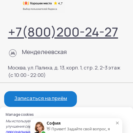
Manage cookies
×
Мы используем cookie для работы сайта, записи на услуги и
София
улучшения сервисов. Подробнее — в
Политике обработки
👋 Привет! Задайте свой вопрос, я
персональных данных
и
Политике использования cookie.