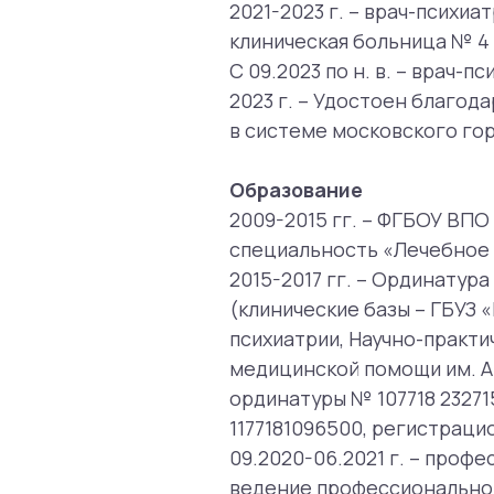
специальность «Лечебное дело».
2015-2017 гг. – Ординатура по 
(клинические базы – ГБУЗ «Психи
психиатрии, Научно-практический
медицинской помощи им. А. С. П
ординатуры № 107718 232715, ре
1177181096500, регистрационный №
09.2020-06.2021 г. – профессио
ведение профессиональной деят
переподготовке № 772414843547,
09.2022-12.2022 г. – профессион
специальности «Организация зд
регистрационный номер № 535. 
уникальный номер реестровой зап
Повышение квалификации:
2017 г. – Научно-практическая к
2017 г. – Интерактивная школа 
в практике психиатра и невролог