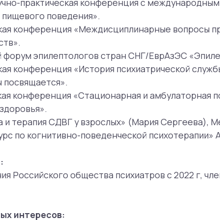
сийского общества психиатров с 2022 г, член Ассоциац
тересов:
спектра психических расстройств (аффективные расстр
ектра), нейродивергенции у взрослых.
ми помогает специалист:
уррентное депрессивное расстройство
асстройство
ое расстройство
стройство
о стрессом
 расстройство
го спектра Расстройства пищевого поведения Нейродив