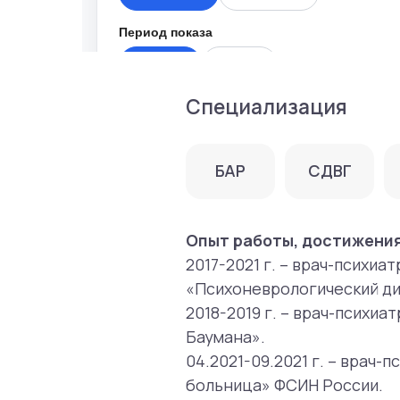
БАР
СДВГ
Взрос
Опыт работы, достижения:
2017-2021 г. – врач-психиатр уч
«Психоневрологический диспанс
2018-2019 г. – врач-психиатр по
Баумана».
04.2021-09.2021 г. – врач-психи
больница» ФСИН России.
2021-2023 г. – врач-психиатр о
клиническая больница № 4 им. П.
С 09.2023 по н. в. – врач-психиат
2023 г. – Удостоен благодарнос
в системе московского городско
Образование
2009-2015 гг. – ФГБОУ ВПО «Гос