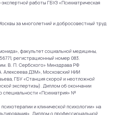
страционный номер 083.
ербского» Минздрава РФ
а ДЗМ», Московский НИИ
«Станция скорой и неотложной
тизы). Диплом об окончании
ности «Психиатрия» №
ии и клинической психологии» на
». Диплом о профессиональной
кимова Минздрава России по
лификации № 771800497816,
 и общественное здоровье»,
.
дных неврологических расстройств