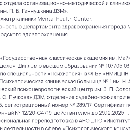
 Диплом о высшем образовании № 107705 0356771, реги
специальности «Психиатрия» в ФГБУ «НМИЦПН им. В. П. С
атрическая клиническая больница № 1 им. Н. А. Алексеев
 психоневрологический центр им. З. П. Соловьева, ГБУ 
учкова» ДЗМ, отделение судебно-психиатрической экспер
гистрационный номер № 289/17. Сертификат по специаль
 12/20-С4719, действителен до 29.12.2025 г.
нальная переподготовка в АНО ДПО «Институт психотерап
ельности в сфере «Психологического консультирования
 регистрационный номер 263/21.
альная переподготовка в ФГБОУ ВО МГМСУ им. А. И. Евдо
равоохранения и общественное здоровье». Диплом о ква
Сертификат специалиста «Организация здравоохранения
иси № 2022.2376128, действителен до 27.04.2028 г.
онференция «Первая школа московского врача-психиатра»
«Современные алгоритмы терапии психических и коморби
а».