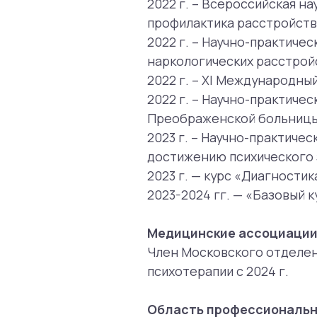
Медицинские ассоциации:
Член Московского отделения Рос
психотерапии с 2024 г.
Область профессиональных ин
Психофармакотерапия широкого 
расстройства психотического сп
Проблемы и запросы, с которы
Депрессивный эпизод, рек
Биполярное аффективное р
Генерализованное тревожн
Паническое расстройство
Социальное тревожное рас
Расстройства личности
Расстройства, связанные с
Обсессивно-компульсивное
Расстройства психотическо