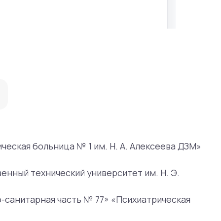
ница № 1 им. Н. А. Алексеева ДЗМ»
ческий университет им. Н. Э.
я часть № 77» «Психиатрическая
й работы ГБУЗ «Психиатрическая
ноголетний и добросовестный труд
акультет социальной медицины,