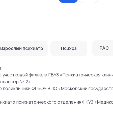
РАС
лый психиатр
Психоз
астковый филиала ГБУЗ «Психиатрическая клиническая боль
ер № 2».
ликлиники ФГБОУ ВПО «Московский государственный техни
атр психиатрического отделения ФКУЗ «Медико-санитарна
тдела организационно-методической и клинико-экспертно
 Б. Ганнушкина ДЗМ».
р клиники Mental Health Center.
тью Департамента здравоохранения города Москвы за м
го здравоохранения.
ударственная классическая академия им. Маймонида», ф