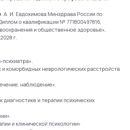
блюдение».
ке и терапии психических
ической психологии»
иагностика, лечение и
и терапии психических и
ксизмальный состояния».
одня, завтра. 245-летию
нство подходов на пути к
 Center School
к Д.В.), 311 ак.ч.