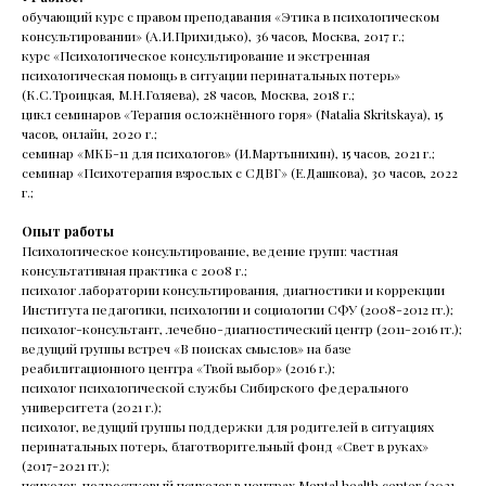
обучающий курс с правом преподавания «Этика в психологическом
Услуги
Стажировка
консультировании» (А.И.Прихидько), 36 часов, Москва, 2017 г.;
курс «Психологическое консультирование и экстренная
Специалисты
Блог
психологическая помощь в ситуации перинатальных потерь»
(К.С.Троицкая, М.Н.Голяева), 28 часов, Москва, 2018 г.;
Групповые тренинги
СМИ о нас
цикл семинаров «Терапия осложнённого горя» (Natalia Skritskaya), 15
часов, онлайн, 2020 г.;
семинар «МКБ-11 для психологов» (И.Мартынихин), 15 часов, 2021 г.;
семинар «Психотерапия взрослых с СДВГ» (Е.Дашкова), 30 часов, 2022
г.;
+7(800)200-24-27
Опыт работы
Психологическое консультирование, ведение групп: частная
консультативная практика с 2008 г.;
Менделеевская
психолог лаборатории консультирования, диагностики и коррекции
Института педагогики, психологии и социологии СФУ (2008-2012 гг.);
Москва, ул. Палиха, д. 13, корп. 1, стр. 2, 2-3 этаж
психолог-консультант, лечебно-диагностический центр (2011-2016 гг.);
(с 10:00 - 22:00)
ведущий группы встреч «В поисках смыслов» на базе
реабилитационного центра «Твой выбор» (2016 г.);
психолог психологической службы Сибирского федерального
Записаться на приём
университета (2021 г.);
психолог, ведущий группы поддержки для родителей в ситуациях
перинатальных потерь, благотворительный фонд «Свет в руках»
Связаться в телеграм
(2017-2021 гг.);
психолог, подростковый психолог в центрах Mental health center (2021