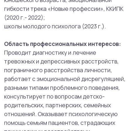
федерального университета
(2008−2020 гг.);
ведущий обучающих семинаров, автор
методических пособий по школьному
буллингу (в программе «Риски
суицидологического поведения»,
г. Красноярск, 2012 г.; для
Российского движения школьников,
2019−2020 гг.; для различных
общеобразовательных школ);
преподаватель модулей
по психологии юношеского возраста,
эмоциональной гибкости трека
«Новые профессии», ККИПК (2020 г.-
2022);
курс по профессиональной этике для
школы молодого психолога (2023,
2024 гг.).