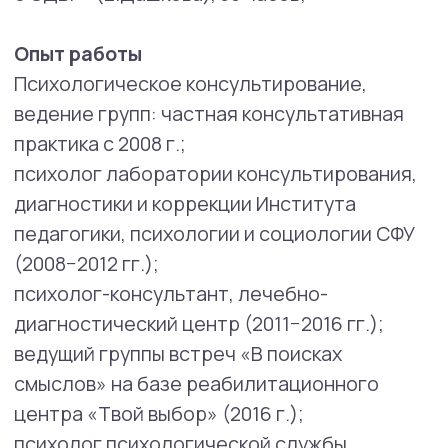
со взрослыми и подростками
и их родителями:
проблемы во взаимоотношениях;
проблемным, импульсивным,
самоповреждающим, суицидальным,
аутоагрессивным или агрессивным
поведением (взрослые / подростки);
трудности выбора, неуверенность,
тревоги, страхи, конфликты,
противоречия;
эмоциональное напряжение
в критические периоды жизни
(кризисы): подростковые проблемы,
кризис среднего возраста, кризис
старости;
тяжелое эмоциональное состояние,
связанное с утратами
и травмирующими ситуациями;
жертвы насилия, жертвы буллинга,
травли детей в школе;
трудности в профессиональном