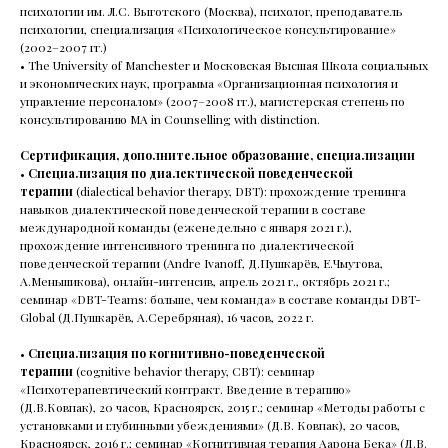
психологии им. Л.С. Выготского (Москва), психолог, преподаватель
психологии, специализация «Психологическое консультирование»
(2002–2007 гг.)
• The University of Manchester и Московская Высшая Школа социальных
и экономических наук, программа «Организационная психология и
управление персоналом» (2007–2008 гг.), магистерская степень по
консультированию МА in Counselling with distinction.
Сертификация, дополнительное образование, специализации
•
Специализация по диалектической поведенческой
терапии
(dialectical behavior therapy, DBT): прохождение тренинга
навыков диалектической поведенческой терапии в составе
международной команды (еженедельно с января 2021 г.),
прохождение интенсивного тренинга по диалектической
поведенческой терапии (Andre Ivanoff, Д.Пушкарёв, Е.Чмутова,
А.Меньшикова), онлайн-интенсив, апрель 2021 г., октябрь 2021 г.;
семинар «DBT-Teams: больше, чем команда» в составе команды DBT-
Global (Д.Пушкарёв, А.Серебряная), 16 часов, 2022 г.
•
Специализация по когнитивно-поведенческой
терапии
(cognitive behavior therapy, CBT): семинар
«Психотерапевтический контракт. Введение в терапию»
(Д.В.Ковпак), 20 часов, Красноярск, 2015 г.; семинар «Методы работы с
установками и глубинными убеждениями» (Д.В. Ковпак), 20 часов,
Красноярск, 2016 г.; семинар «Когнитивная терапия Аарона Бека» (Д.В.