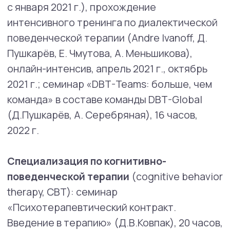
Красноярск, 2017 г.;
Специализация по экзистенциальной
терапии:
2005−2007 гг., Москва, НОУ
«Институт клинической психологии
и психотерапии» — обучение по программе
«Экзистенциальная психотерапия» (264 ч.),
ведущие программы, ученики Дж.
Бьюдженталя, — М. Павлова, М. Юдина, Л.
Курпас, К. Немировский; семинар «Введение
в экзистенциальную терапию. Группа
экзистенциального опыта «(Р. Кочюнас), 32
часа, Кемерово, 2010 г.; семинар
«Современный Dasein-анализ» (Alice
Holzhey-Kunz), 16 часов, Санкт-Петербург,
2014 г.; семинар «Песочная терапия
в экзистенциальном подходе» (Н.Мизина),
20 часов, Нижний Новгород, 2015 г.;
видеоконференция Ирвина Ялома «Секрет
благополучия и активного долголетия. Как
смерть помогает нам жить?», 2016 г.;