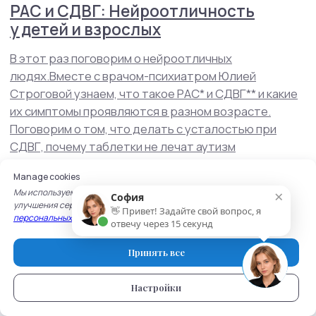
Manage cookies
×
Мы используем cookie для работы сайта, записи на услуги и
София
улучшения сервисов. Подробнее — в
Политике обработки
👋 Привет! Задайте свой вопрос, я
персональных данных
и
Политике использования cookie.
отвечу через 15 секунд
Принять все
Настройки
Мы
всегда рады