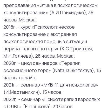
гибкости трека «Новые профессии», ККИПК
(2020 г.- 2022);
школы молодого психолога (2023 г.).
Область профессиональных интересов:
Проводит диагностику и лечение
тревожных и депрессивных расстройств,
пограничного расстройства личности,
работает с эмоциональной дисрегуляцией,
разными типами проблемного поведения,
консультирует по вопросам детско-
родительских, партнерских, семейных
отношений. Оказывает психологическую
помощь семьям пациентов, страдающих
психическими расстройствами.
Проблемы и запросы, с которыми
помогает специалист:
В консультировании и долгосрочной
психологической помощи я работаю