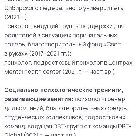
развитии (кризисы, эмоциональное
выгорание, профориентация);
личностное самоопределение, поиск
себя («Кто я? Какой я? Что я хочу? Чем
я хочу заниматься? Каковы мои цели,
ценности?)
Тревожность и депрессивное
расстройство, СВДГ (синдром
дефицита внимания
и гиперактивности), ПРЛ
(пограничное расстройство
личности), ПТСР и кПТСР
(посттравматическое стрессовое
расстройство и комплексное ПТСР),
БАР.
Методы, в которых работает специалист:
когнитивно-поведенческая терапия
диалектическая поведенческая
терапия