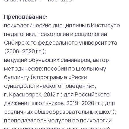
терапия осложненного горя
Область научных интересов:
подростки и их семьи;
конфликты и их разрешение
в подростковом возрасте;
автономия и психологическое
благополучие в подростковом
возрасте;
влияние родителей;
буллинг и кибербуллинг;
психометрика для психологии
развития в исследованиях
подростков.
Преподавание:
психологические дисциплины
в Институте педагогики, психологии
и социологии Сибирского