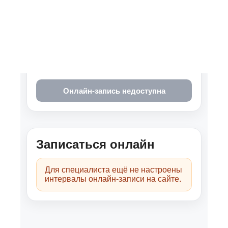
Специализация
Тревога
Паника
DBT
Депрессия
СДВГ у взрослых
Подростковый психолог
Психотерапия