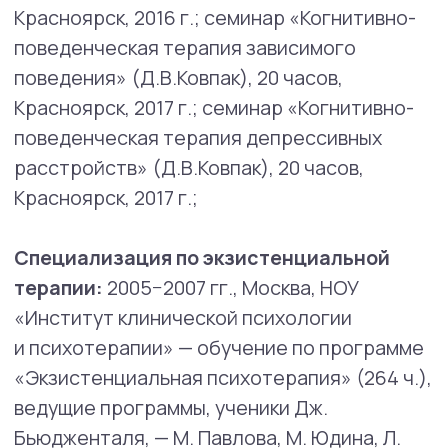
ведение групп: частная консультативная
практика с 2008 г.;
психолог лаборатории консультирования,
диагностики и коррекции Института
педагогики, психологии и социологии СФУ
(2008−2012 гг.);
психолог-консультант, лечебно-
диагностический центр (2011−2016 гг.);
ведущий группы встреч «В поисках
смыслов» на базе реабилитационного
центра «Твой выбор» (2016 г.);
психолог психологической службы
Сибирского федерального университета
(2021 г.);
психолог, ведущий группы поддержки для
родителей в ситуациях перинатальных
потерь, благотворительный фонд «Свет
в руках» (2017−2021 гг.);
психолог, подростковый психолог в центрах
Mental health center (2021 г. — наст.вр.).