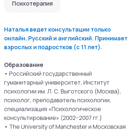
Специализация по диалектической
поведенческой терапии
(dialectical
behavior therapy, DBT): прохождение
тренинга навыков диалектической
поведенческой терапии в составе
международной команды (еженедельно
с января 2021 г.), прохождение
интенсивного тренинга по диалектической
поведенческой терапии (Andre Ivanoff, Д.
Пушкарёв, Е. Чмутова, А. Меньшикова),
онлайн-интенсив, апрель 2021 г., октябрь
2021 г.; семинар «DBT-Teams: больше, чем
команда» в составе команды DBT-Global
(Д.Пушкарёв, А. Серебряная), 16 часов,
2022 г.
Специализация по когнитивно-
поведенческой терапии
(cognitive behavior
therapy, CBT): семинар
«Психотерапевтический контракт.
Введение в терапию» (Д.В.Ковпак), 20 часов,