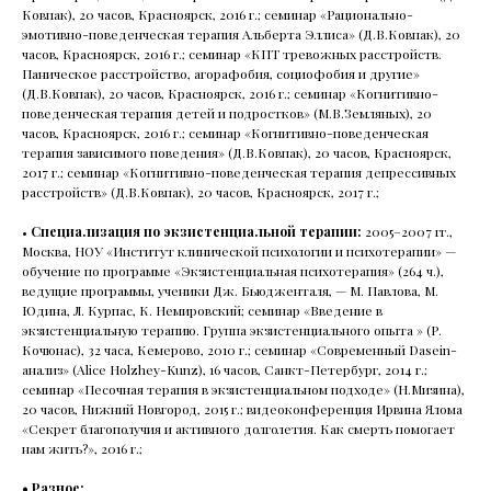
Ковпак), 20 часов, Красноярск, 2016 г.; семинар «Рационально-
эмотивно-поведенческая терапия Альберта Эллиса» (Д.В.Ковпак), 20
часов, Красноярск, 2016 г.; семинар «КПТ тревожных расстройств.
Паническое расстройство, агорафобия, социофобия и другие»
(Д.В.Ковпак), 20 часов, Красноярск, 2016 г.; семинар «Когнитивно-
Направления
поведенческая терапия детей и подростков» (М.В.Земляных), 20
часов, Красноярск, 2016 г.; семинар «Когнитивно-поведенческая
терапия зависимого поведения» (Д.В.Ковпак), 20 часов, Красноярск,
Психиатрия
2017 г.; семинар «Когнитивно-поведенческая терапия депрессивных
расстройств» (Д.В.Ковпак), 20 часов, Красноярск, 2017 г.;
•
Специализация по экзистенциальной терапии:
2005–2007 гг.,
Психотерапия
Москва, НОУ «Институт клинической психологии и психотерапии» —
обучение по программе «Экзистенциальная психотерапия» (264 ч.),
ведущие программы, ученики Дж. Бьюдженталя, — М. Павлова, М.
Для детей
Юдина, Л. Курпас, К. Немировский; семинар «Введение в
экзистенциальную терапию. Группа экзистенциального опыта » (Р.
Кочюнас), 32 часа, Кемерово, 2010 г.; семинар «Современный Dasein-
анализ» (Alice Holzhey-Kunz), 16 часов, Санкт-Петербург, 2014 г.;
семинар «Песочная терапия в экзистенциальном подходе» (Н.Мизина),
20 часов, Нижний Новгород, 2015 г.; видеоконференция Ирвина Ялома
Навигация
«Секрет благополучия и активного долголетия. Как смерть помогает
нам жить?», 2016 г.;
Контакты
О нас
• Разное: