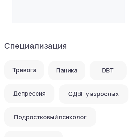
Наталья ведет консультации только
онлайн. Русский и английский. Принимает
взрослых и подростков (с 11 лет).
Образование
• Российский государственный
гуманитарный университет, Институт
психологии им. Л. С. Выготского (Москва),
психолог, преподаватель психологии,
специализация «Психологическое
консультирование» (2002−2007 гг.)
• The University of Manchester и Московская
Высшая Школа социальных и экономических
наук, программа «Организационная
психология и управление персоналом»
(2007−2008 гг.), магистерская степень
по консультированию МА in Counselling with
distinction.
Сертификация, дополнительное
образование, специализации