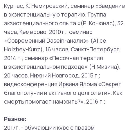
Социально-психологические тренинги,
развивающие занятия:
психолог-тренер
для компаний, благотворительных фондов,
студенческих коллективов, подростковых
команд, ведущая DBT-групп от команды DBT-
Global (2021 г. — наст.вр.).
Преподавание:
психологические дисциплины в Институте
педагогики, психологии и социологии
Сибирского федерального университета
(2008−2020 гг.);
ведущий обучающих семинаров, автор
методических пособий по школьному
буллингу (в программе «Риски
суицидологического поведения»,
г. Красноярск, 2012 г.; для Российского
движения школьников, 2019−2020 гг.; для
различных общеобразовательных школ);
преподаватель модулей по психологии
юношеского возраста, эмоциональной