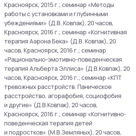
Разное:
2017г. - обучающий курс с правом
преподавания «Этика в психологическом
консультировании» (А.И.Прихидько), 36
часов, Москва;
2018г. - курс «Психологическое
консультирование и экстренная
психологическая помощь в ситуации
перинатальных потерь» (К.С.Троицкая,
М.Н.Голяева), 28 часов, Москва;
2020г. - цикл семинаров «Терапия
осложнённого горя» (Natalia Skritskaya), 15
часов, онлайн;
2021г. - семинар «МКБ-11 для психологов»
(И.Мартынихин), 15 часов;
2022г. - семинар «Психотерапия взрослых
с СДВГ» (Е.Дашкова), 30 часов;
Опыт работы
Психологическое консультирование,