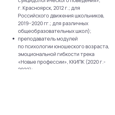
СМИ пишут
о высокой репутации
клиники
и профессионализме
наших экспертов.
ших
епутации клиники
«Чувствовать шок — это