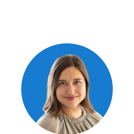
нормально»: клинический психолог
о том, как пережить трагедию
Клинический психолог Мария Звегинцева — о том,
как психика справляется с потерями и травмами,
что такое ПТСР и как помочь себе и близким.
Читать все статьи