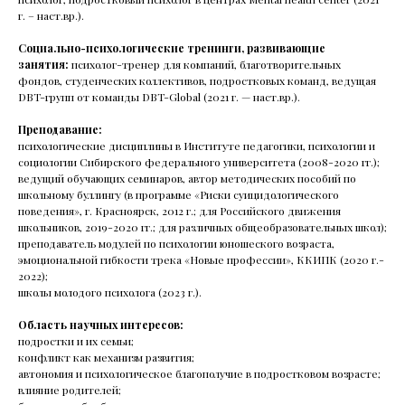
г. – наст.вр.).
info@mhcenter.ru
Социально-психологические тренинги, развивающие
Реквизиты
занятия:
психолог-тренер для компаний, благотворительных
фондов, студенческих коллективов, подростковых команд, ведущая
Договор оферты
DBT-групп от команды DBT-Global (2021 г. — наст.вр.).
Политика конфиденциальности
Преподавание:
© 2015-2025 Mental Health Center в Москве
психологические дисциплины в Институте педагогики, психологии и
социологии Сибирского федерального университета (2008-2020 гг.);
ведущий обучающих семинаров, автор методических пособий по
школьному буллингу (в программе «Риски суицидологического
поведения», г. Красноярск, 2012 г.; для Российского движения
школьников, 2019-2020 гг.; для различных общеобразовательных школ);
преподаватель модулей по психологии юношеского возраста,
эмоциональной гибкости трека «Новые профессии», ККИПК (2020 г.-
2022);
школы молодого психолога (2023 г.).
Область научных интересов:
подростки и их семьи;
конфликт как механизм развития;
автономия и психологическое благополучие в подростковом возрасте;
влияние родителей;