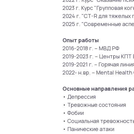
2022- н.вр. – Mental Health Cente
Основные направления работы
• Депрессия
• Тревожные состояния
• Фобии
• Социальная тревожность
• Панические атаки
• Эмоциональная дисрегуляция
• Расстройства личности
• Расстройства пищевого повед
• Стрессовые состояния
• Самоповреждения
• Суицидальный риск