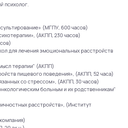
ения эмоциональных расстройств
и" (АКПП)
ого поведения», (АКПП, 52 часа)
трессом», (АКПП, 30 часов)
ким больным и их родственникам"
асстройств», (Институт
ерапии,
Neurodive