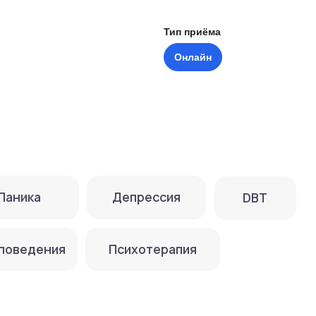
а
Депрессия
DBT
ения
Психотерапия
кой педагогический университет. Клинический психолог.
льной переподготовки «Психологическое консультирован
 «Базовый курс когнитивно-поведенческой психотерапии»
еденческая терапия инсомнии», (АКПП, 20 часов)