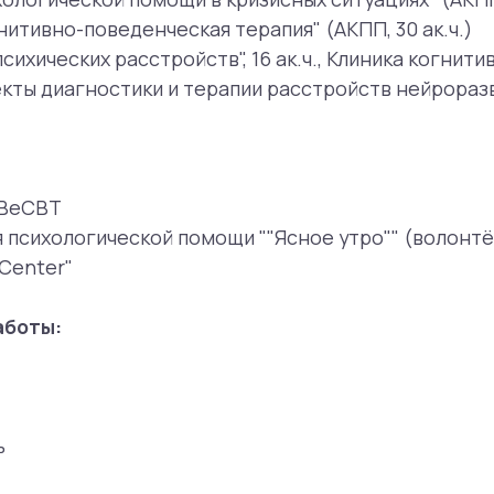
r"
:
ения