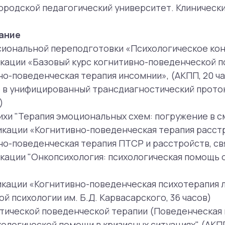
нифицированный трансдиагностический протокол для леч
Терапия эмоциональных схем: погружение в смысл терапи
 «Когнитивно-поведенческая терапия расстройств пищев
еденческая терапия ПТСР и расстройств, связанных со с
 "Онкопсихология: психологическая помощь онкологичес
 «Когнитивно-поведенческая психотерапия личностных р
ологии им. Б.Д. Карвасарского, 36 часов)
ской поведенческой терапии (Поведенческая компания)
ческой помощи в кризисных ситуациях" (АКПП, 20 ак.ч.)
но-поведенческая терапия" (АКПП, 30 ак.ч.)
еских расстройств", 16 ак.ч., Клиника когнитивной психот
агностики и терапии расстройств нейроразвития", 60 ч., 
T
ихологической помощи ""Ясное утро"" (волонтёр)