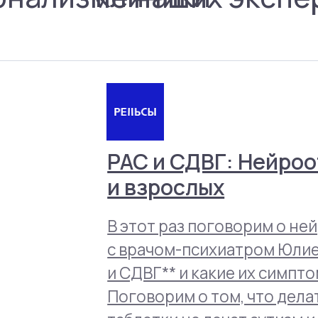
с врачом-психиатром Юлией Строгов
и СДВГ** и какие их симптомы прояв
Поговорим о том, что делать с уста
таблетки не лечат аутизм и не запуск
Читать все статьи