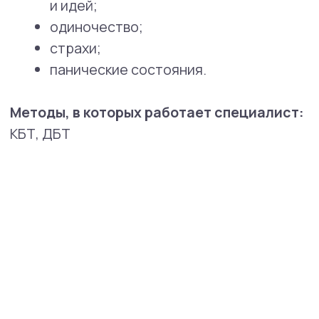
СМИ о нас
СМИ пишут
о высокой репутации
клиники
и профессионализме
наших экспертов.