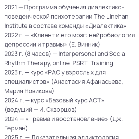
Психологические кризисы;
проблемы в отношениях;
конфликты внешние и внутренние;
депрессия;
развод;
горевание от утраты близкого;
неуверенность в себе;
трудности с выражением чувств
и идей;
одиночество;
страхи;
панические состояния.
Методы, в которых работает специалист:
КБТ, ДБТ