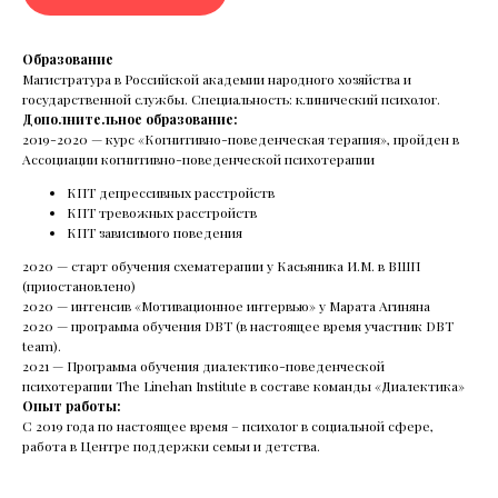
и не запускают речь.
Образование
Магистратура в Российской академии народного хозяйства и
Читать все статьи
государственной службы. Специальность: клинический психолог.
Дополнительное образование:
2019-2020 — курс «Когнитивно-поведенческая терапия», пройден в
Ассоциации когнитивно-поведенческой психотерапии
КПТ депрессивных расстройств
КПТ тревожных расстройств
КПТ зависимого поведения
2020 — старт обучения схематерапии у Касьяника И.М. в ВШП
(приостановлено)
2020 — интенсив «Мотивационное интервью» у Марата Агиняна
2020 — программа обучения DBT (в настоящее время участник DBT
team).
2021 — Программа обучения диалектико-поведенческой
психотерапии The Linehan Institute в составе команды «Диалектика»
Опыт работы:
С 2019 года по настоящее время – психолог в социальной сфере,
работа в Центре поддержки семьи и детства.