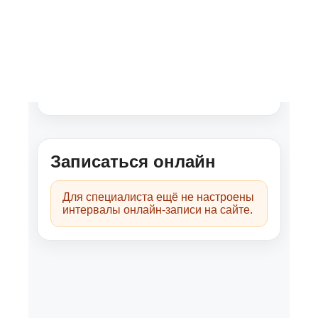
Специализация
Тревога
Паника
РАС
Травма
DBT
IPSRT
Психотерапия
СДВГ у взрослых
Депрессия
ПТСР
Софья работает со взрослыми клиентами
от 18 лет.
Членство в профессиональных