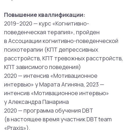
и мотивационное интервьюирование (М.
Агинян)
2025 г. — Intensive Training in the DBT
Prolonged Exposure Protocol for PTSD
by Harned Consulting. Интенсивный тренинг
по пролонгированной экспозиции в методе
ДБТ для ПТСР (М.Харнед).
Область профессиональных интересов:
Консультирование клиентов
с трудностями в регуляции эмоций,
травматическим опытом
и нейроотличиями.
Депрессивные и тревожные
расстройства, жизненные кризисы.
Ведение групповых тренингов
в подходе ДБТ для ПРЛ, БАР, кПТСР.
Проблемы и запросы, с которыми
помогает специалист: