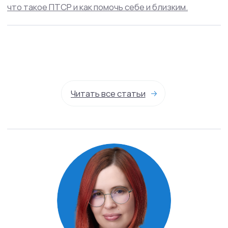
Менделеевская
Москва, ул. Палиха, д. 13, корп. 1, стр. 2, 2-3 этаж
(с 10:00 - 22:00)
Записаться на приём
Связаться в телеграм
info@mhcenter.ru
Реквизиты
Договор оферты
Политика конфиденциальности
© 2015-2025 Mental Health Center в Москве