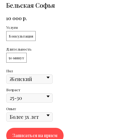
Читать все статьи
Бельская Софья
10 000
р.
Услуги
Консультация
Длительность
50 минут
Пол
Возраст
РАС и СДВГ: Нейроотличность
у детей и взрослых
Опыт
В этот раз поговорим о нейроотличных
людях.Вместе с врачом-психиатром Юлией
Строговой узнаем, что такое РАС* и СДВГ** и какие
их симптомы проявляются в разном возрасте.
Поговорим о том, что делать с усталостью при
Записаться на прием
СДВГ, почему таблетки не лечат аутизм