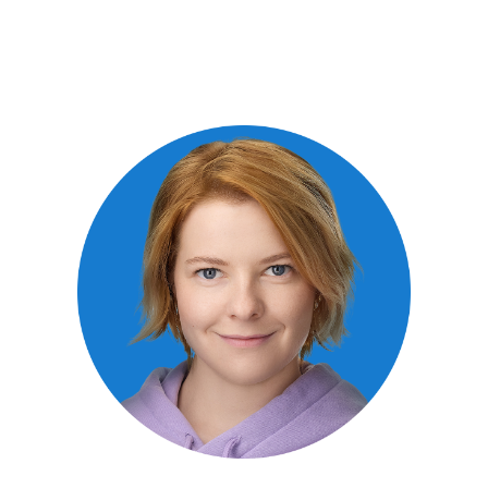
ших
епутации клиники
«Чувствовать шок — это
нормально»: клинический психолог
о том, как пережить трагедию
Клинический психолог Мария Звегинцева — о том,
как психика справляется с потерями и травмами,
что такое ПТСР и как помочь себе и близким.