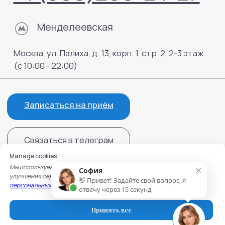
Manage cookies
×
Мы используем cookie для работы сайта, записи на услуги и
София
улучшения сервисов. Подробнее — в
Политике обработки
👋 Привет! Задайте свой вопрос, я
персональных данных
и
Политике использования cookie.
отвечу через 15 секунд
Принять все