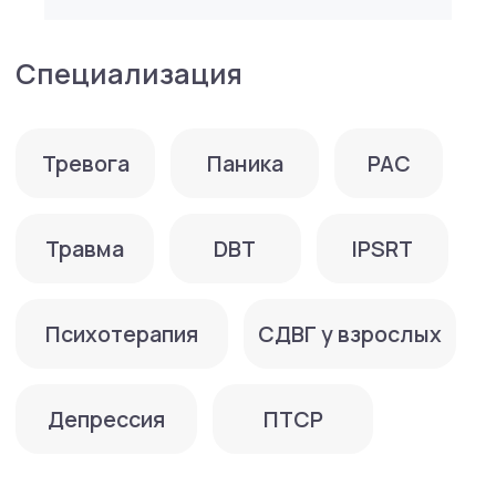
организациях: АКБТ (Ассоциация
когнитивно-бихевиоральных терапевтов)
Опыт работы:
2019−2024 год — психолог в социальной
сфере, работа в Центре поддержки семьи
и детства.
Образование
Магистратура в Российской академии
народного хозяйства и государственной
службы.
Повышение кваллификации:
2019−2020 — курс «Когнитивно-
поведенческая терапия», пройден
в Ассоциации когнитивно-поведенческой
психотерапии (КПТ депрессивных
расстройств, КПТ тревожных расстройств,
КПТ зависимого поведения)
2020 — интенсив «Мотивационное