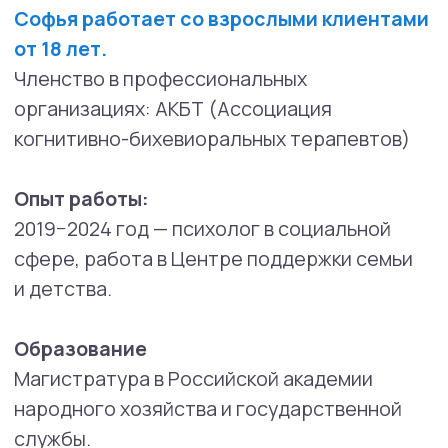
интервью» у Марата Агиняна, 2023 —
интенсив «Мотивационное интервью»
у Александра Панарина
2020 — программа обучения DBT
(в настоящее время участник DBT team
«Praxis»).
2021 — Программа обучения диалектико-
поведенческой психотерапии The Linehan
Institute в составе команды «Диалектика»
2022 г. — «Клиент и его мозг: нейробиология
депрессии и травмы» (Е. Винник)
2023 г. (8 часов) — Interpersonal and Social
Rhythm Therapy, online IPSRT-Training
2023 г. — курс «РАС у взрослых для
специалистов» (Анастасия Афанасьева,
Мария Новикова)
2024 г. — курс «Базовый курс АСТ»
(ведущий — И. Скворцов)
2024 — «Травма и восстановление» (Дж.
Герман)
2025 г. — Доказательная аддиктология