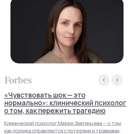
Психотерапия
Для детей
Навигация
Контакты
О нас
Услуги
Стажировка
Специалисты
Блог
Групповые тренинги
СМИ о нас
+7(800)200-24-27