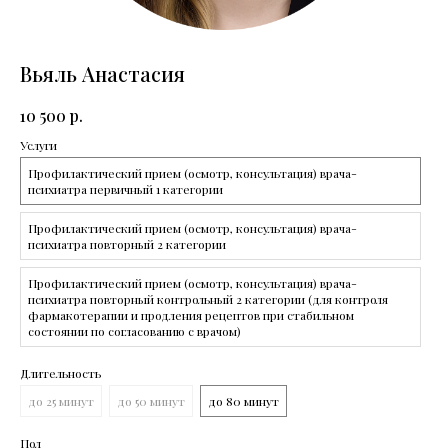
Скачать (PDF)
Скачать
Вьяль Анастасия
10 500
р.
Услуги
Профилактический прием (осмотр, консультация) врача-
психиатра первичный 1 категории
Профилактический прием (осмотр, консультация) врача-
психиатра повторный 2 категории
Профилактический прием (осмотр, консультация) врача-
психиатра повторный контрольный 2 категории (для контроля
фармакотерапии и продления рецептов при стабильном
состоянии по согласованию с врачом)
Длительность
СМИ о нас
до 25 минут
до 50 минут
до 80 минут
СМИ пишут
Пол