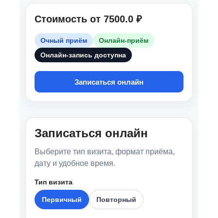
Взрослый психиатр
Психоз
Психосоматический психиатр
БАР
СДВГ
РАС
Время работы специалиста
Вторник 10.00 — 12.30
Среда 10.00 — 12.30
Воскресенье 15.00 — 20.30
Образование:
2013 г. — ГБОУ ВПО РязГМУ им. ак.
И.П.Павлова, лечебное дело.
2015 г. — ГБОУ ВПО РязГМУ им. ак. И.П.
Павлова, клиническая ординатура по
специальности «психиатрия».
2017 г. — ФГАОУ ВО Первый МГМУ им. И. М.
Сеченова Минздрава России,