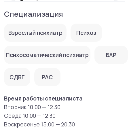
Профессиональная переподготовка по
специальности «психотерапия».
2020 г. — ФГБОУ ДПО «Российская
медицинская академия непрерывного
профессионального образования»
Минздрава РФ — повышение квалификации
по специальности «психиатрия».
Опыт работы:
2016 г. — ГБУЗ ПКБ им. Ю.В. Каннабиха ДЗМ,
врач психиатр амбулаторно-стационарного
отделения
2016-2022 г. — ГБУЗ НПЦ им Соловьева ДЗМ,
врач-психиатр стационарного отделения.
Курсы повышения квалификации:
2019-2021 гг. — долгосрочная программа
обучения КПТ («Центр когнитивной
терапии»).
2021 г. — Курс «Психотерапия расстройств
пищевого поведения: CBT, ACT, CFT» —