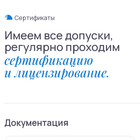
РАС и СДВГ: Нейроотличность
у детей и взрослых
В этот раз поговорим о нейроотличных
людях.Вместе с врачом-психиатром Юлией
Строговой узнаем, что такое РАС* и СДВГ** и какие
их симптомы проявляются в разном возрасте.
Поговорим о том, что делать с усталостью при
СДВГ, почему таблетки не лечат аутизм
и не запускают речь.
Читать все статьи