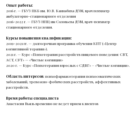
Клинический психолог Мария Звегинцева — о том,
Опыт работы:
как психика справляется с потерями и травмами,
2016 г. — ГБУЗ ПКБ им. Ю.В. Каннабиха ДЗМ, врач психиатр
что такое ПТСР и как помочь себе и близким.
амбулаторно-стационарного отделения
2016-2022 г. — ГБУЗ НПЦ им Соловьева ДЗМ, врач-психиатр
стационарного отделения.
Курсы повышения квалификации:
2019-2021 гг. — долгосрочная программа обучения КПТ («Центр
Читать все статьи
когнитивной терапии»).
2021 г. — Курс «Психотерапия расстройств пищевого поведения: CBT,
ACT, CFT» — «Чистые когниции»
2020 г. — Курс «Психотерапия взрослых с СДВГ» – «Чистые когниции».
Область интересов
: психофармакотерапия психосоматических
заболеваний, тревожно-фобических расстройств, аффективных
расстройств.
Время работы специалиста
Анастасия Вьяль временно не ведет прием клиентов