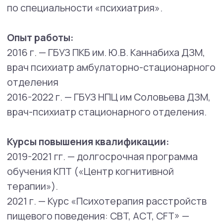
психосоматических заболеваний,
тревожно-фобических расстройств,
аффективных расстройств.
Проблемы и запросы, с которыми
помогает специалист:
Диагностика и психофармакотерапия
широкого спектра психических
расстройств:
Расстройства настроения
Тревожные расстройства
Расстройства, связанные со
стрессом
Обсессивно-компульсивное
расстройство
Расстройства с соматическими
симптомами
Расстройства шизофренического
спектра