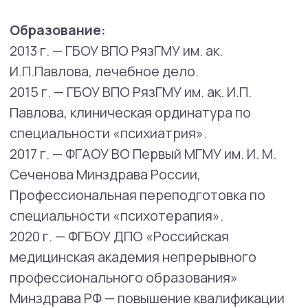
«Чистые когниции»
2020 г. — Курс «Психотерапия взрослых с
СДВГ» – «Чистые когниции».
2022-2023 г. - группа самообучения
тренингу навыков ДБТ.
2022 г. — курс Е. Осина "Нарушения развития
и поведения", Docmed academy.
2022 г. — курс «Доказательная психиатрия и
психотерапия: принципы, основы и
противоречия», MHC School.
2024 г. — курс Е. Осина “Нарушения развития
и поведения: программы помощи”, Docmed
Academy.
2024 г. — курс "Психофармакотерапия в
сложных ситуациях", АНО ДПО “АМО”
2024 г. — курс "Диагностика и лечение
тревожных расстройств", PsyDocmed.
2024 г. — “Терапия принятия и
ответственности, базовый курс”, Е. Дашкова.
Область интересов
: психофармакотерапия