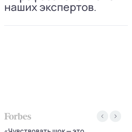
Специалисты
Блог
Групповые тренинги
СМИ о нас
+7(800)200-24-27
Менделеевская
Москва, ул. Палиха, д. 13, корп. 1, стр. 2, 2-3 этаж
(с 10:00 - 22:00)
Записаться на приём
Связаться в телеграм
info@mhcenter.ru