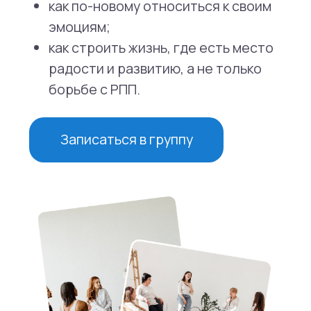
Новые возможности
Налоговый вычет
за обучение
Вы можете вернуть до 13%
от стоимости обучения,
воспользовавшись налоговым
вычетом.
Подробности оформления можно
уточнить на сайте ФНС