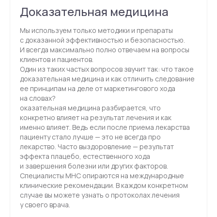
Услуги
Стажировка
Доказательная медицина
Специалисты
Блог
Мы используем только методики и препараты
Групповые тренинги
с доказанной эффективностью и безопасностью.
СМИ о нас
И всегда максимально полно отвечаем на вопросы
клиентов и пациентов.
Один из таких частых вопросов звучит так: что такое
доказательная медицина и как отличить следование
+7(800)200-24-27
ее принципам на деле от маркетингового хода
на словах?
оказательная медицина разбирается, что
Менделеевская
конкретно влияет на результат лечения и как
именно влияет. Ведь если после приема лекарства
Москва, ул. Палиха, д. 13, корп. 1, стр. 2, 2-3 этаж
пациенту стало лучше — это не всегда про
(с 10:00 - 22:00)
лекарство. Часто выздоровление — результат
эффекта плацебо, естественного хода
и завершения болезни или других факторов.
Записаться на приём
Специалисты МНС опираются на международные
клинические рекомендации. В каждом конкретном
Связаться в телеграм
случае вы можете узнать о протоколах лечения
у своего врача.