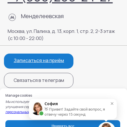
Manage cookies
×
Мы используем cookie для работы сайта, записи на услуги и
София
улучшения сервисов. Подробнее — в
Политике обработки
👋 Привет! Задайте свой вопрос, я
персональных данных
и
Политике использования cookie.
отвечу через 15 секунд
Принять все