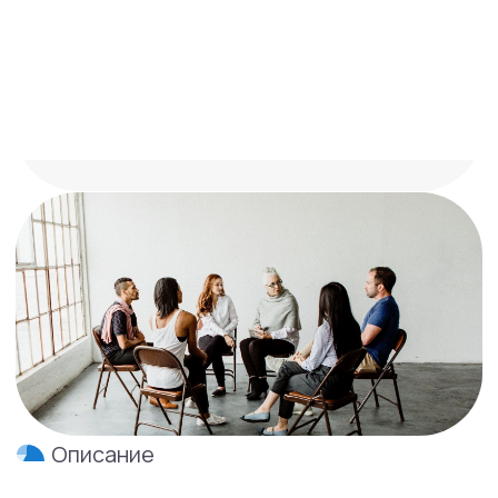
Описание
Онлайн-тренинг
поможет вам
стабилизировать свое
психическое здоровье.
Что такое SMART Recovery?
SMART (Self-Management and Recovery
Training) — это международная программа
самопомощи, созданная на основе научных
знаний из психологии и поведенческих наук.
Она помогает людям шаг за шагом учиться
управлять мыслями, эмоциями
и поведением, чтобы строить более
свободную, сбалансированную
и наполненную жизнь.