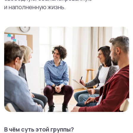
как сохранять мотивацию, даже когда
тяжело;
как справляться с тягой и сильными
импульсами;
как по-новому относиться к своим
эмоциям;
как строить жизнь, где есть место
радости и развитию, а не только
борьбе с РПП.
Записаться в группу