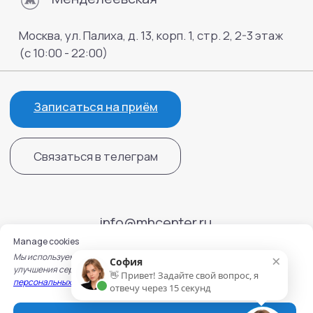
Manage cookies
×
Мы используем cookie для работы сайта, записи на услуги и
София
улучшения сервисов. Подробнее — в
Политике обработки
👋 Привет! Задайте свой вопрос, я
персональных данных
и
Политике использования cookie.
отвечу через 15 секунд