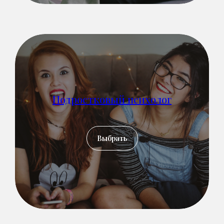
Москва, ул. Палиха, д. 13, корп. 1, стр. 2, 2-3 этаж
(с 10:00 - 22:00)
Записаться на приём
Связаться в телеграм
Подростковый психолог
info@mhcenter.ru
Реквизиты
Выбрать
Договор оферты
Политика конфиденциальности
© 2015-2025 Mental Health Center в Москве