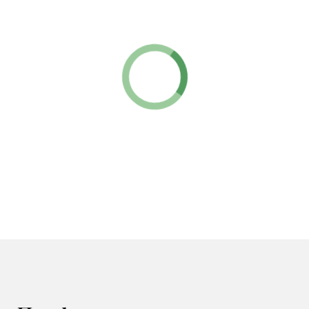
Имя
Специальность
7000 ₽
Смотреть полный профиль
Направления
Психиатрия
Психотерапия