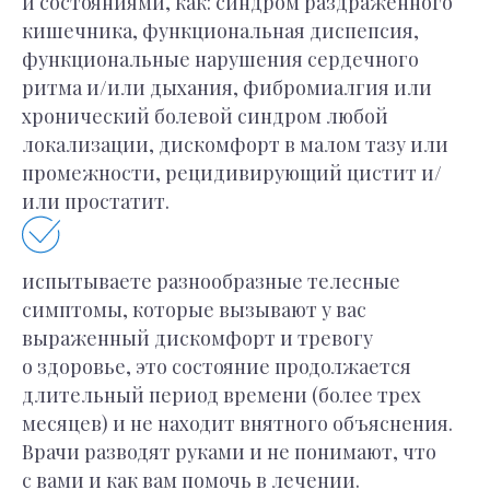
и состояниями, как: синдром раздраженного
кишечника, функциональная диспепсия,
имся
функциональные нарушения сердечного
для вас
ся в
ритма и/или дыхания, фибромиалгия или
мфортные
хронический болевой синдром любой
а приёме
локализации, дискомфорт в малом тазу или
промежности, рецидивирующий цистит и/
или простатит.
ены
испытываете разнообразные телесные
симптомы, которые вызывают у вас
выраженный дискомфорт и тревогу
о здоровье, это состояние продолжается
длительный период времени (более трех
месяцев) и не находит внятного объяснения.
Врачи разводят руками и не понимают, что
с вами и как вам помочь в лечении.