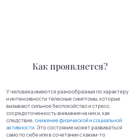
сообществе принято использовать
термины
«расстройство с соматическими симптомами»
и «тревога о здоровье»
, и они как нельзя лучше
описывают то, что происходит с человеком в таком
состоянии.
Как проявляется?
У человека имеются разнообразные по характеру
и интенсивности телесные симптомы, которые
вызывают сильное беспокойство и стресс,
сосредоточенность внимания на них и, как
следствие,
снижение физической и социальной
активности
. Это состояние может развиваться
само по себе или в сочетании с каким-то