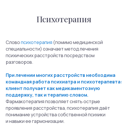
Психотерапия
Слово
психотерапия
(помимо медицинской
специальности) означает метод лечения
психических расстройств посредством
Групповые тренинги
разговоров.
Решайте проблемы
При лечении многих расстройств необходима
в поддерживающей
командная работа психиатра и психотерапевта:
обстановке
клиент получает как медикаментозную
в терапевтических
поддержку, так и терапию словом.
группах МНС
Фармакотерапия позволяет снять острые
проявления расстройства, психотерапия даёт
Онлайн
Оффлайн
понимание устройства собственной психики
Для детей и подростков
Для
и навыки ее гармонизации.
взрослых