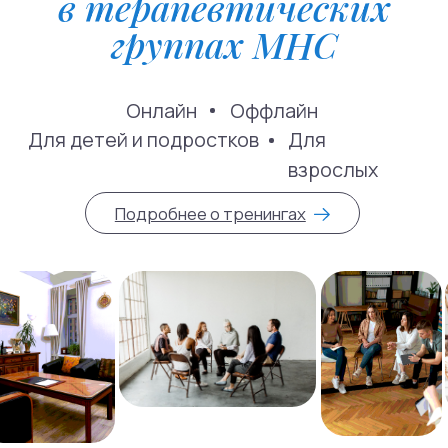
Психиатрия
Психотерапия
Для детей
Навигация
Контакты
О нас
Услуги
Стажировка
Специалисты
Блог
Групповые тренинги
СМИ о нас