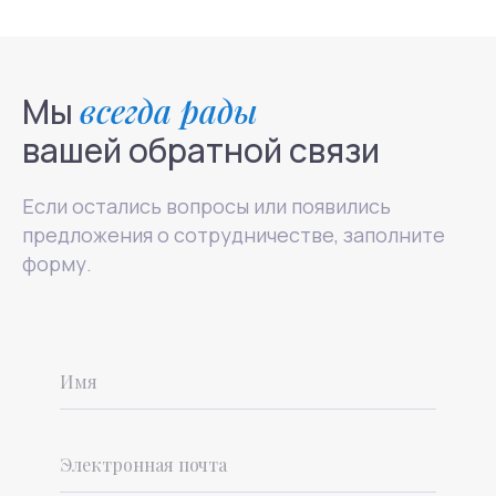
+7(800)200-24-27
Мы
всегда рады
вашей обратной связи
Менделеевская
Москва, ул. Палиха, д. 13, корп. 1, стр. 2, 2-3 этаж
Если остались вопросы или появились
(с 10:00 - 22:00)
предложения о сотрудничестве, заполните
форму.
Записаться на приём
Связаться в телеграм
info@mhcenter.ru
Реквизиты
Договор оферты