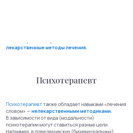
Если необходимо лечение (депрессии, психических
расстройств других типов), человек обращается
к психиатру либо к психотерапевту.
Психиатр может предложить только
лекарственные методы лечения.
Психотерапевт
Психотерапевт
также обладает навыками «лечения
словом» —
нелекарственными методиками.
В зависимости от вида (модальности)
психотерапии могут ставиться разные цели.
Например, в поведенческих (бихевиоральных)