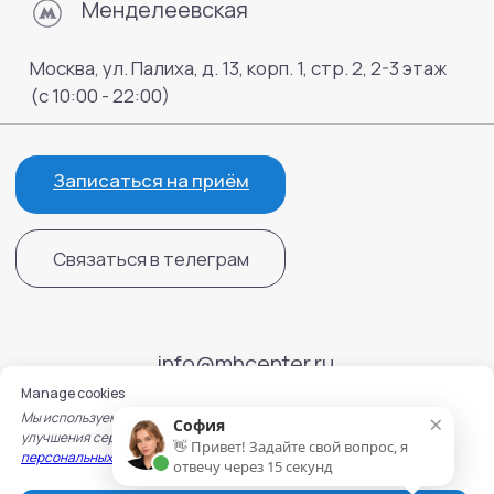
Manage cookies
×
Мы используем cookie для работы сайта, записи на услуги и
София
улучшения сервисов. Подробнее — в
Политике обработки
👋 Привет! Задайте свой вопрос, я
персональных данных
и
Политике использования cookie.
отвечу через 15 секунд