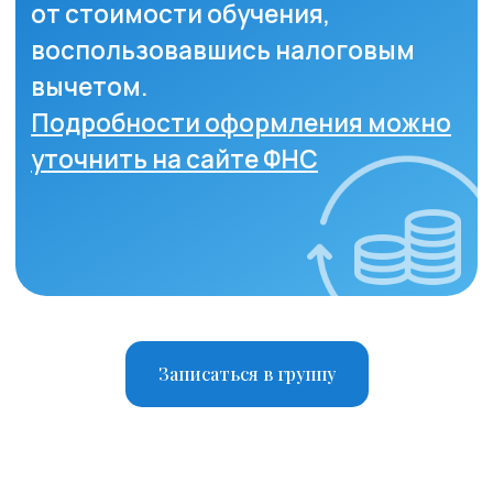
Для детей
Навигация
Контакты
О нас
Услуги
Стажировка
Специалисты
Блог
Групповые тренинги
СМИ о нас
Записаться в группу
+7(800)200-24-27