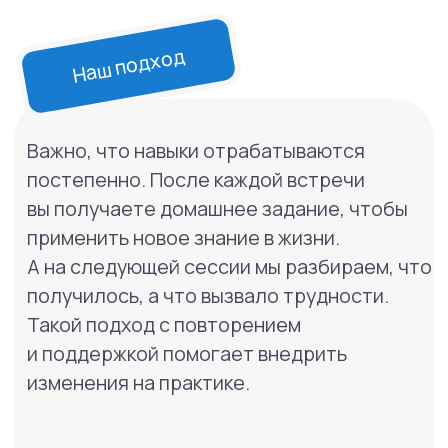
организационной системы
и долгосрочному планированию.
Сила групповой поддержки
2
Вы занимаетесь в группе людей,
которые сталкиваются с похожими
трудностями. Это дает не только
поддержку ведущего-психолога,
но и бесценный опыт обмена
идеями, лайфхаками и поддержкой
друг друга. Вы понимаете, что
вы не одни.
100% практическая
3
ориентация
Мы не говорим об абстрактных
концепциях. Каждый навык сразу
применяется в реальной жизни.
Фокус на том, «что работает
именно для вас».