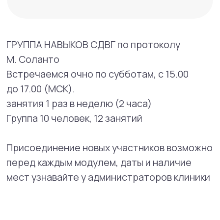
Записаться в группу
12 недель
Кому будет полезен этот тренинг?
Взрослым с СДВГ (или подозрением
на него), которые хотят:
Перестать постоянно опаздывать
и чувствовать недостаток времени.
Научиться разбирать завалы.
Доводить начатое до конца.
Снизить уровень стресса и тревоги.
Повысить личную эффективность
на работе и в быту.