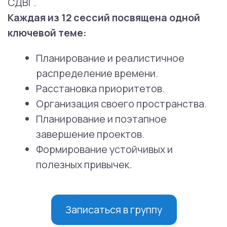
постепенно. После каждой встречи
вы получаете домашнее задание, чтобы
применить новое знание в жизни.
А на следующей сессии мы разбираем, что
получилось, а что вызвало трудности.
Такой подход с повторением
и поддержкой помогает внедрить
изменения на практике.
ГРУППА НАВЫКОВ СДВГ по протоколу
М. Соланто
Встречаемся очно по субботам, с 15.00
до 17.00 (МСК).
занятия 1 раз в неделю (2 часа)
Группа 10 человек, 12 занятий
Присоединение новых участников возможно
перед каждым модулем, даты и наличие