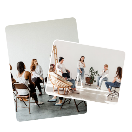
мест узнавайте у администраторов клиники
Ключевые отличия
и преимущества
Чем этот тренинг отличается от других
программ для людей с СДВГ?
Логичная
1
и последовательная
структура
Программа выстроена как
лестница: мы начинаем с принятия
и понимания своих особенностей,
и шаг за шагом движемся
к созданию личной