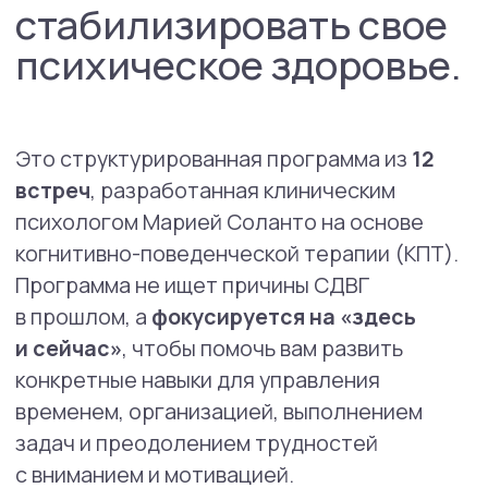
Главная цель тренинга
— «прокачать»
именно те функции, которые страдают при
СДВГ.
Каждая из 12 сессий посвящена одной
ключевой теме:
Планирование и реалистичное
распределение времени.
Расстановка приоритетов.
Организация своего пространства.
Планирование и поэтапное
завершение проектов.
Формирование устойчивых и
полезных привычек.
Записаться в группу