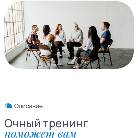
Это структурированная программа из
12
встреч
, разработанная клиническим
психологом Марией Соланто на основе
когнитивно-поведенческой терапии (КПТ).
Программа не ищет причины СДВГ
в прошлом, а
фокусируется на «здесь
и сейчас»
, чтобы помочь вам развить
конкретные навыки для управления
временем, организацией, выполнением
задач и преодолением трудностей
с вниманием и мотивацией.