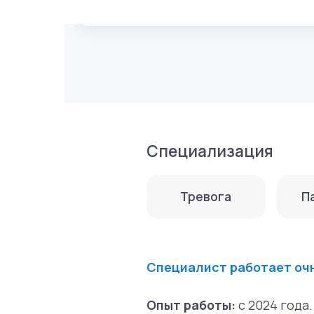
Специализация
Тревога
Паника
Специалист работает очно и он
Опыт работы:
с 2024 года.
Основное образование:
2025 г. — РАНХиГС -- 37.03.01 Пси
Дополнительное образование:
2027 г. — Клиническая психологи