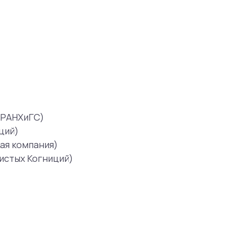
)
ций)
антом