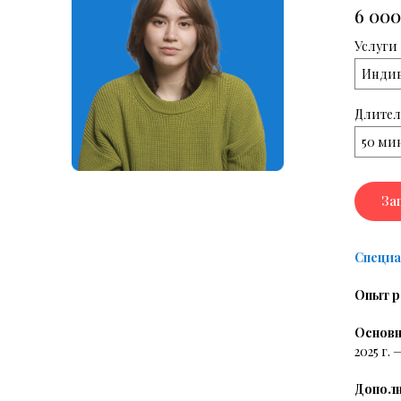
6 000
Услуги
Индив
Длител
50 ми
За
Специа
Опыт р
Основн
2025 г.
Дополн