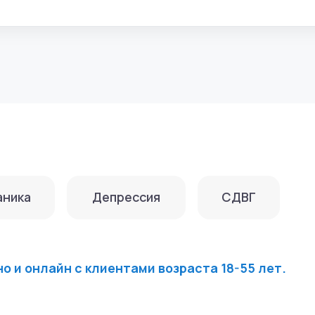
Депрессия
СДВГ
лайн с клиентами возраста 18-55 лет.
хология
я (МГППУ)