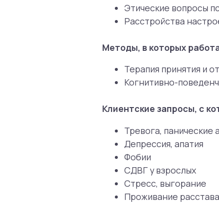
Клиентские запросы, с которым
Тревога, панические атаки
Депрессия, апатия
Фобии
СДВГ у взрослых
Стресс, выгорание
Проживание расставания/р
Mental Health Center дорожит св
специалистов с клиентами. Прини
за эффективностью его работы и
на консультации новых специали