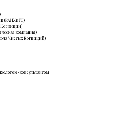
)
ren (РАНХиГС)
х Когниций)
енческая компания)
Школа Чистых Когниций)
сихологом-консультантом