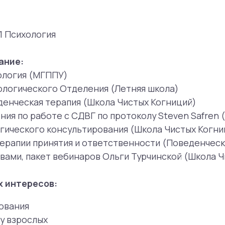
ческого Отделения (Летняя школа)
ская терапия (Школа Чистых Когниций)
о работе с СДВГ по протоколу Steven Safren (РАНХиГС)
ского консультирования (Школа Чистых Когниций)
ии принятия и ответственности (Поведенческая компания
, пакет вебинаров Ольги Турчинской (Школа Чистых Когни
ресов:
я
ослых
рапии, ведение социальных сетей психологом-консульт
ихолог:
твенности (ACT)
терапия (КПТ)