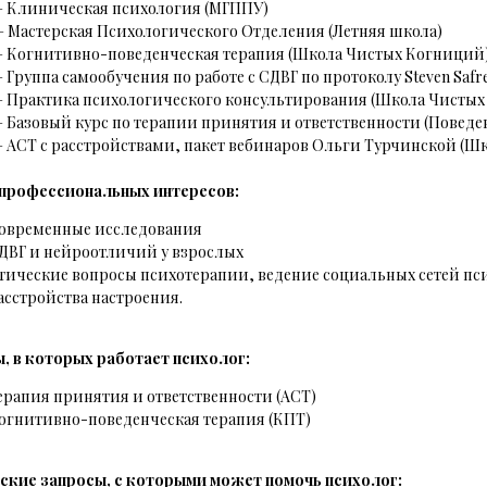
. — Клиническая психология (МГППУ)
 — Мастерская Психологического Отделения (Летняя школа)
. — Когнитивно-поведенческая терапия (Школа Чистых Когниций
 — Группа самообучения по работе с СДВГ по протоколу Steven Saf
. — Практика психологического консультирования (Школа Чисты
 — Базовый курс по терапии принятия и ответственности (Повед
. — АСТ с расстройствами, пакет вебинаров Ольги Турчинской (
профессиональных интересов:
овременные исследования
ДВГ и нейроотличий у взрослых
тические вопросы психотерапии, ведение социальных сетей п
асстройства настроения.
, в которых работает психолог:
ерапия принятия и ответственности (ACT)
огнитивно-поведенческая терапия (КПТ)
ские запросы, с которыми может помочь психолог: