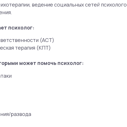
и может помочь психолог:
азвода
оей репутацией и очень внимательно следит за уровнем к
мая на работу нового психолога, в течение нескольких 
 уровнем удовлетворенности клиентов. Для клиентов такж
стов.