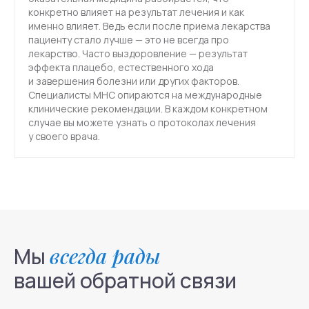
Специалисты
Блог
конкретно влияет на результат лечения и как
именно влияет. Ведь если после приема лекарства
Групповые тренинги
СМИ о нас
пациенту стало лучше — это не всегда про
лекарство. Часто выздоровление — результат
эффекта плацебо, естественного хода
и завершения болезни или других факторов.
Специалисты МНС опираются на международные
+7(800)200-24-27
клинические рекомендации. В каждом конкретном
случае вы можете узнать о протоколах лечения
у своего врача.
Менделеевская
Москва, ул. Палиха, д. 13, корп. 1, стр. 2, 2-3 этаж
(с 10:00 - 22:00)
Записаться на приём
Мы
всегда рады
Связаться в телеграм
вашей обратной связи
info@mhcenter.ru