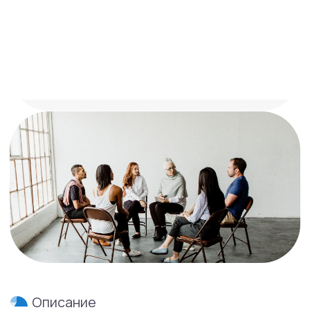
Описание
Онлайн-тренинг
поможет вам
стабилизировать свое
психическое здоровье.
В клинике Mental Health Center работает
группа для обучения и поддержки
родственников людей с пограничным
расстройством личности — Family
Connections. В этой 12-недельной
программе участники узнают современные
данные о пограничном расстройстве
личности, приобретут навыки
эмоциональной стабильности и
эффективного поведения в экстремальных
условиях, в которых они живут.