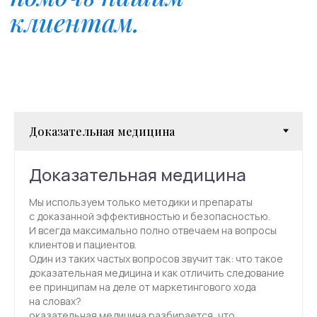
Направления
Психиатрия
Психотерапия
Для детей
Доказательная медицина
Мы используем только методики и препараты
с доказанной эффективностью и безопасностью.
И всегда максимально полно отвечаем на вопросы
Навигация
клиентов и пациентов.
Один из таких частых вопросов звучит так: что такое
Контакты
О нас
доказательная медицина и как отличить следование
ее принципам на деле от маркетингового хода
Услуги
Стажировка
на словах?
оказательная медицина разбирается, что