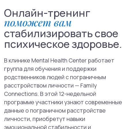
Очень трудно в одиночку при нехватке
информации быть рядом с любимым
человеком (ребенком или партнером),
который в ответ на трудности, а иногда и
без очевидной для родных причины режет
себя или совершает попытки суицида.
Семья оказывается в изоляции, им дают
советы и оценки: один говорят «вы
избаловали», другие «вы уделяли
недостаточно внимания». Family