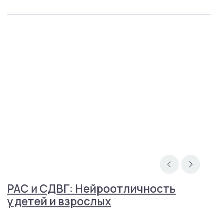
Связаться в телеграм
info@mhcenter.ru
Реквизиты
Договор оферты
Политика конфиденциальности
© 2015-2025 Mental Health Center в Москве