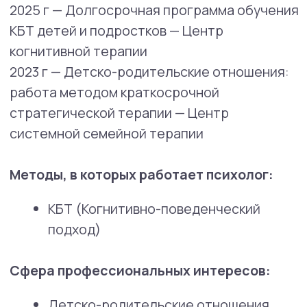
сверстниками
Адаптация к изменениям (переезд,
смена школы и др.)
Переживание стрессовых ситуаций
Поддержка ребёнка и родителей в
сложных эмоциональных состояниях
Mental Health Center дорожит своей
репутацией и очень внимательно следит
за уровнем квалификации и качеством
работы специалистов с клиентами.
Принимая на работу нового психолога,
в течение нескольких месяцев
мы пристально следим за эффективностью
его работы и уровнем удовлетворенности
клиентов. Для клиентов также действует
скидка на консультации новых
специалистов.