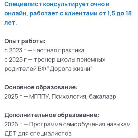
КБТ (Когнитивно-поведенческий
подход)
Сфера профессиональных интересов:
Детско-родительские отношения,
особенности формирования
привязанности и её нарушения
Эмоциональные и поведенческие
трудности у детей и подростков
Клиентские запросы, с которыми может
помочь психолог:
Тревожность, страхи, навязчивые
переживания
Трудности с выражением и
регуляцией эмоций
Неуверенность в себе, сниженная
самооценка
Сложности в общении со