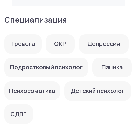
Опыт работы:
с 2023 г — частная практика
с 2025 г — тренер школы приемных
родителей БФ "Дорога жизни"
Основное образование:
2025 г — МГППУ, Психология, бакалавр
Дополнительное образование:
2026 г — Программа самообучения навыкам
ДБТ для специалистов
2025 г — Долгосрочная программа обучения
КБТ детей и подростков — Центр
когнитивной терапии
2023 г — Детско-родительские отношения:
работа методом краткосрочной
стратегической терапии — Центр
системной семейной терапии
Методы, в которых работает психолог: