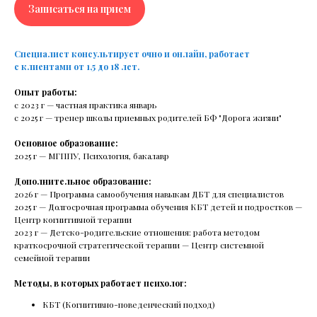
епутации клиники
Записаться на прием
«Чувствовать шок — это
Специалист консультирует очно и онлайн, работает
нормально»: клинический психолог
с клиентами от 1,5 до 18 лет.
о том, как пережить трагедию
Опыт работы:
Клинический психолог Мария Звегинцева — о том,
с 2023 г — частная практика январь
как психика справляется с потерями и травмами,
с 2025 г — тренер школы приемных родителей БФ "Дорога жизни"
что такое ПТСР и как помочь себе и близким.
Основное образование:
2025 г — МГППУ, Психология, бакалавр
Дополнительное образование:
2026 г — Программа самообучения навыкам ДБТ для специалистов
Читать все статьи
2025 г — Долгосрочная программа обучения КБТ детей и подростков —
Центр когнитивной терапии
2023 г — Детско-родительские отношения: работа методом
краткосрочной стратегической терапии — Центр системной
семейной терапии
Методы, в которых работает психолог:
КБТ (Когнитивно-поведенческий подход)