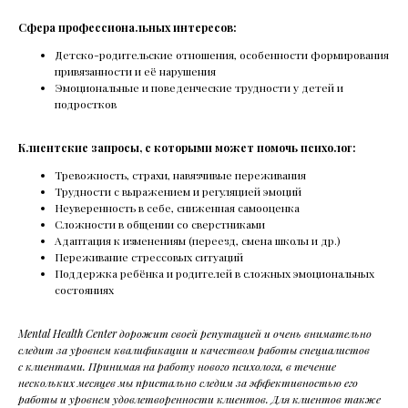
Сфера профессиональных интересов:
Детско-родительские отношения, особенности формирования
привязанности и её нарушения
Эмоциональные и поведенческие трудности у детей и
подростков
РАС и СДВГ: Нейроотличность
Клиентские запросы, с которыми может помочь психолог:
у детей и взрослых
Тревожность, страхи, навязчивые переживания
В этот раз поговорим о нейроотличных
Трудности с выражением и регуляцией эмоций
людях.Вместе с врачом-психиатром Юлией
Неуверенность в себе, сниженная самооценка
Строговой узнаем, что такое РАС* и СДВГ** и какие
Сложности в общении со сверстниками
их симптомы проявляются в разном возрасте.
Адаптация к изменениям (переезд, смена школы и др.)
Поговорим о том, что делать с усталостью при
Переживание стрессовых ситуаций
СДВГ, почему таблетки не лечат аутизм
Поддержка ребёнка и родителей в сложных эмоциональных
и не запускают речь.
состояниях
Mental Health Center дорожит своей репутацией и очень внимательно
Читать все статьи
следит за уровнем квалификации и качеством работы специалистов
с клиентами. Принимая на работу нового психолога, в течение
нескольких месяцев мы пристально следим за эффективностью его
работы и уровнем удовлетворенности клиентов. Для клиентов также