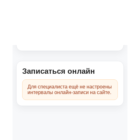
Специализация
Тревога
ОКР
Депрессия
Подростковый психолог
Паника
Психосоматика
Детский психолог
СДВГ
Специалист консультирует очно и
онлайн, работает с клиентами от 1,5 до 18
лет.