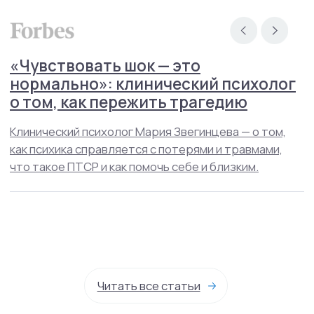
Навигация
Контакты
О нас
Услуги
Стажировка
Специалисты
Блог
Групповые тренинги
СМИ о нас
+7(800)200-24-27
Менделеевская
Москва, ул. Палиха, д. 13, корп. 1, стр. 2, 2-3 этаж
(с 10:00 - 22:00)
Записаться на приём