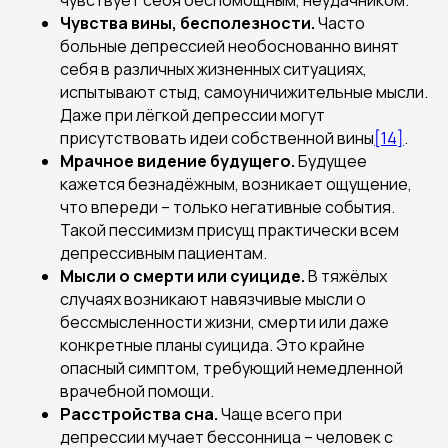
чувствует себя беспомощным, неудачником.
Чувства вины, бесполезности.
Часто
больные депрессией необоснованно винят
себя в различных жизненных ситуациях,
испытывают стыд, самоуничижительные мысли.
Даже при лёгкой депрессии могут
присутствовать идеи собственной вины
[14]
.
Мрачное видение будущего.
Будущее
кажется безнадёжным, возникает ощущение,
что впереди – только негативные события.
Такой пессимизм присущ практически всем
депрессивным пациентам.
Мысли о смерти или суициде.
В тяжёлых
случаях возникают навязчивые мысли о
бессмысленности жизни, смерти или даже
конкретные планы суицида. Это крайне
опасный симптом, требующий немедленной
врачебной помощи.
Расстройства сна.
Чаще всего при
депрессии мучает бессонница – человек с