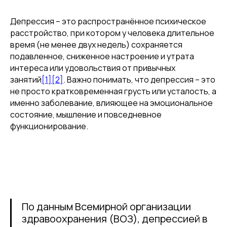
возможность позаботиться о себе.
Подарочная карта на психологические
Депрессия – это распространённое психическое
консультации — это ценный вклад
расстройство, при котором у человека длительное
в эмоциональное благополучие ваших
время (не менее двух недель) сохраняется
близких.
подавленное, сниженное настроение и утрата
интереса или удовольствия от привычных
ПРИОБРЕСТИ
занятий
[1]
[2]
. Важно понимать, что депрессия – это
не просто кратковременная грусть или усталость, а
именно заболевание, влияющее на эмоциональное
состояние, мышление и повседневное
функционирование.
По данным Всемирной организации
здравоохранения (ВОЗ), депрессией в