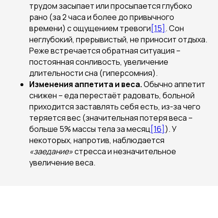
трудом засыпает или просыпается глубоко
рано (за 2 часа и более до привычного
времени) с ощущением тревоги
[15]
. Сон
неглубокий, прерывистый, не приносит отдыха.
Реже встречается обратная ситуация –
постоянная сонливость, увеличение
длительности сна (гиперсомния).
Изменения аппетита и веса.
Обычно аппетит
снижен – еда перестаёт радовать, больной
приходится заставлять себя есть, из-за чего
теряется вес (значительная потеря веса –
больше 5% массы тела за месяц
[16]
). У
некоторых, напротив, наблюдается
«заедание»
стресса и незначительное
увеличение веса.