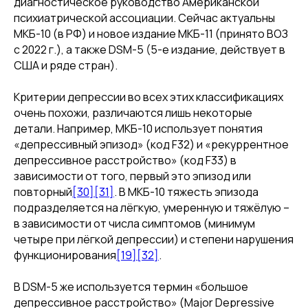
диагностическое руководство Американской
психиатрической ассоциации. Сейчас актуальны
МКБ-10 (в РФ) и новое издание МКБ-11 (принято ВОЗ
с 2022 г.), а также DSM-5 (5-е издание, действует в
США и ряде стран).
Критерии депрессии во всех этих классификациях
очень похожи, различаются лишь некоторые
детали. Например, МКБ-10 использует понятия
«депрессивный эпизод» (код F32) и «рекуррентное
депрессивное расстройство» (код F33) в
зависимости от того, первый это эпизод или
повторный
[30]
[31]
. В МКБ-10 тяжесть эпизода
подразделяется на лёгкую, умеренную и тяжёлую –
в зависимости от числа симптомов (минимум
четыре при лёгкой депрессии) и степени нарушения
функционирования
[19]
[32]
.
В DSM-5 же используется термин «большое
депрессивное расстройство» (Major Depressive