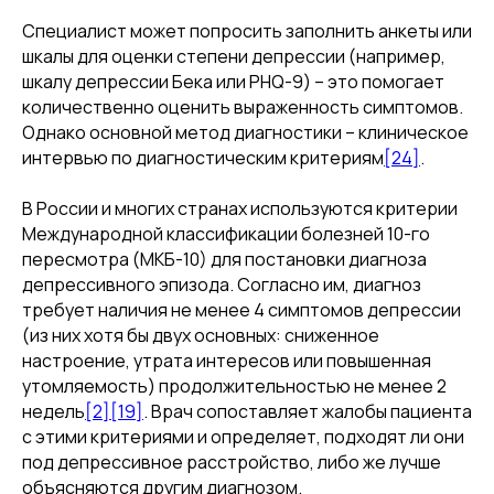
Специалист может попросить заполнить анкеты или
шкалы для оценки степени депрессии (например,
шкалу депрессии Бека или PHQ-9) – это помогает
количественно оценить выраженность симптомов.
Однако основной метод диагностики – клиническое
интервью по диагностическим критериям
[24]
.
В России и многих странах используются критерии
Международной классификации болезней 10-го
пересмотра (МКБ-10) для постановки диагноза
депрессивного эпизода. Согласно им, диагноз
требует наличия не менее 4 симптомов депрессии
(из них хотя бы двух основных: сниженное
настроение, утрата интересов или повышенная
утомляемость) продолжительностью не менее 2
недель
[2]
[19]
. Врач сопоставляет жалобы пациента
с этими критериями и определяет, подходят ли они
под депрессивное расстройство, либо же лучше
объясняются другим диагнозом.