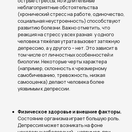
острые стрессы, но и длительные
неблагоприятные обстоятельства
(хронический стресс на работе, одиночество,
социальная неустроенность) способствуют
развитию болезни. Важно отметить, что
реакция на стресс у всех разная: у одного
человека тяжёлая утрата вызовет затяжную
депрессию, а у другого – нет. Это зависит в
том числе от личностных особенностей и
биологии. Некоторые черты характера
(например, склонность к чрезмерному
самобичеванию, тревожность, низкая
самооценка) делают человека более
уязвимым к депрессии.
Физическое здоровье и внешние факторы.
Состояние организма играет большую роль.
Депрессия может возникать на фоне