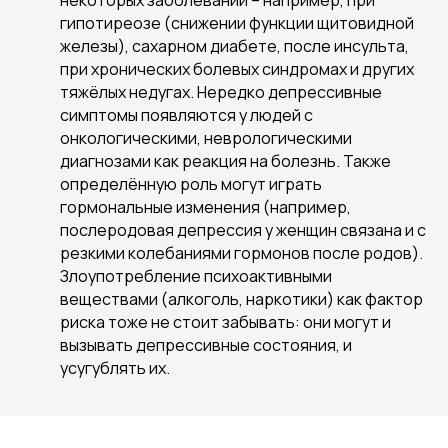
некоторых заболеваний – например, при
гипотиреозе (снижении функции щитовидной
железы), сахарном диабете, после инсульта,
при хронических болевых синдромах и других
тяжёлых недугах. Нередко депрессивные
симптомы появляются у людей с
онкологическими, неврологическими
диагнозами как реакция на болезнь. Также
определённую роль могут играть
гормональные изменения (например,
послеродовая депрессия у женщин связана и с
резкими колебаниями гормонов после родов).
Злоупотребление психоактивными
веществами (алкоголь, наркотики) как фактор
риска тоже не стоит забывать: они могут и
вызывать депрессивные состояния, и
усугублять их.