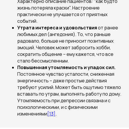
Характерно описание пациентов: "как будто
жизнь потеряла краски". Настроение
практически не улучшается от приятных
событий.
Утрата интереса и удовольствия
от ранее
любимых дел (ангeдония). То, что раньше
радовало, больше не приносит позитивных
эмоций. Человек может забросить хобби,
сократить общение – ему кажется, что все
стало бессмысленным.
Повышенная утомляемость и упадок сил.
Постоянное чувство усталости, сниженная
энергичность – даже простые действия
требуют усилий. Может быть ощутимо тяжело
вставать по утрам, выполнять работу по дому.
Утомляемость при депрессии связана и с
психологическими, и с физическими
изменениями
[13]
.