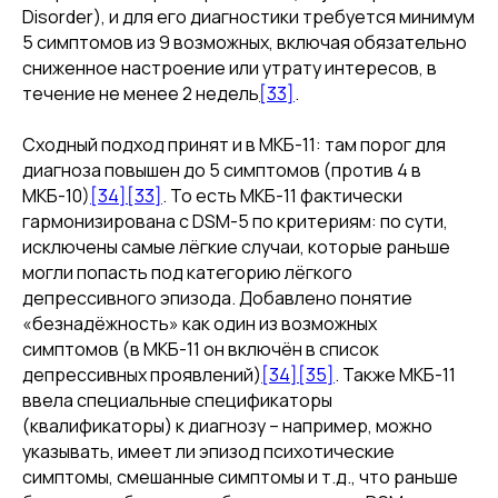
Disorder), и для его диагностики требуется минимум
5 симптомов из 9 возможных, включая обязательно
сниженное настроение или утрату интересов, в
течение не менее 2 недель
[33]
.
Сходный подход принят и в МКБ-11: там порог для
диагноза повышен до 5 симптомов (против 4 в
МКБ-10)
[34]
[33]
. То есть МКБ-11 фактически
гармонизирована с DSM-5 по критериям: по сути,
исключены самые лёгкие случаи, которые раньше
могли попасть под категорию лёгкого
депрессивного эпизода. Добавлено понятие
«безнадёжность» как один из возможных
симптомов (в МКБ-11 он включён в список
депрессивных проявлений)
[34]
[35]
. Также МКБ-11
ввела специальные спецификаторы
(квалификаторы) к диагнозу – например, можно
указывать, имеет ли эпизод психотические
симптомы, смешанные симптомы и т.д., что раньше