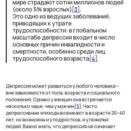
мире страдают сотни миллионов людей
(около 5% взрослых)
[3]
.
Это одно из ведущих заболеваний,
приводящих к утрате
трудоспособности: в глобальном
масштабе депрессия входит в число
основных причин инвалидности и
смертности, особенно среди лиц
трудоспособного возраста
[4]
.
Депрессия может развиться у любого человека –
вне зависимости от пола, возраста и социального
положения. Однако у женщин она встречается
несколько чаще, чем у мужчин
[5]
. Часто
депрессивные эпизоды возникают в возрасте 20–40
лет, но возможны и у подростков, и у пожилых
людей. Важно знать, что депрессия не означает