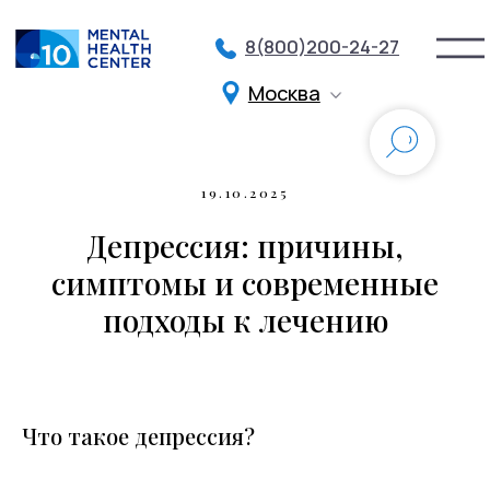
8(800)200-24-27
Москва
Разделы
О нас
Партнеры
19.10.2025
Услуги и цены
Контакты
Депрессия: причины,
Франшиза
Специалисты
Групповые тренинги
Стажировка
симптомы и современные
подходы к лечению
Войти
Записаться на прием
Подписка на рассылку
Что такое депрессия?
Подарите заботу и поддержку близким
Иногда лучший подарок — это