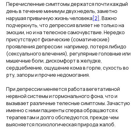
Перечисленные симптомы держатся почти каждый
день в течение минимум двух недель, заметно
нарушая привычную жизнь человека
[2]
. Важно
подчеркнуть, что депрессия влияет не только на
эмоции, но и на телесное самочувствие. Нередко
присутствуют физические (соматические)
проявления депрессии: например, потеря либидо
(сексуального влечения), регулярные головные или
мышечные боли, дискомфорт в желудке,
сердцебиение, ощущение кома в горле, сухость во
рту, запоры и прочие недомогания.
При депрессии меняется работа вегетативной
нервной системы и гормонального фона, что и
вызывает различные телесные симптомы. Зачастую
именно с ними пациенты сперва обращаются к
терапевтам и долго обследуются, прежде чем
выясняется психологическая природа жалоб.