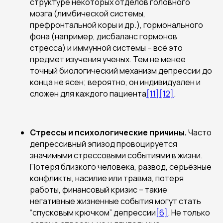
структуре некоторых отделов головного
мозга (лимбической системы,
префронтальной коры и др.), гормонального
фона (например, дисбаланс гормонов
стресса) и иммунной системы – всё это
предмет изучения ученых. Тем не менее
точный биологический механизм депрессии до
конца не ясен; вероятно, он индивидуален и
сложен для каждого пациента
[11]
[12]
.
Стрессы и психологические причины.
Часто
депрессивный эпизод провоцируется
значимыми стрессовыми событиями в жизни.
Потеря близкого человека, развод, серьёзные
конфликты, насилие или травма, потеря
работы, финансовый кризис – такие
негативные жизненные события могут стать
“спусковым крючком” депрессии
[6]
. Не только