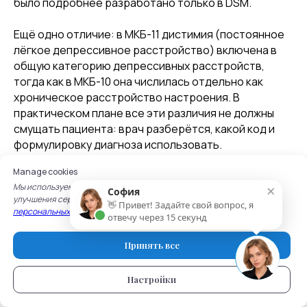
было подробнее разработано только в DSM.
Ещё одно отличие: в МКБ-11 дистимия (постоянное
лёгкое депрессивное расстройство) включена в
общую категорию депрессивных расстройств,
тогда как в МКБ-10 она числилась отдельно как
хроническое расстройство настроения. В
практическом плане все эти различия не должны
смущать пациента: врач разберётся, какой код и
формулировку диагноза использовать.
Manage cookies
В России на данный момент официально
×
Мы используем cookie для работы сайта, записи на услуги и
применяется МКБ-10, поэтому именно по ней
София
улучшения сервисов. Подробнее — в
Политике обработки
👋 Привет! Задайте свой вопрос, я
психиатры выставляют диагноз и шифр (код F32 или
персональных данных
и
Политике использования cookie.
отвечу через 15 секунд
F33 с указанием тяжести) в медицинской
документации. МКБ-11 в нашей стране планируется к
Принять все
постепенному внедрению в ближайшие годы, но на
2025 год официальная отчетность и
Настройки
диагностические критерии ещё основаны на
МКБ-10.