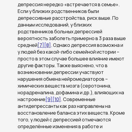
депрессия нередко «встречается в семье».
Если у близких родственников были
депрессивные расстройства, риск выше. По
данным исследований, у близких
родственников больных депрессией
вероятность заболеть примерно в 3 раза выше
средней
[7]
[8]
. Однако депрессия возможна и
у людей без какой-либо семейной истории –
просто в этом случае большее влияние имеют
другие факторы. Также выяснено, что в
возникновении депрессии участвуют
нарушения обмена нейромедиаторов –
химических веществ мозга (серотонина,
норадреналина, дофамина и др.), влияющих на
настроение
[9]
[10]
. Современные
антидепрессанты как раз направлены на
восстановление баланса этих веществ. Кроме
того, у людей с депрессией отмечаются
определённые изменения в работе и