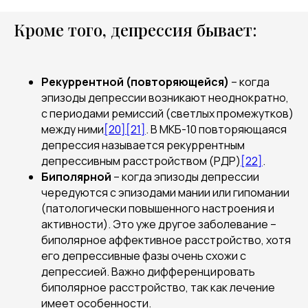
Кроме того, депрессия бывает:
Рекуррентной (повторяющейся)
– когда
эпизоды депрессии возникают неоднократно,
с периодами ремиссий (светлых промежутков)
между ними
[20]
[21]
. В МКБ-10 повторяющаяся
депрессия называется рекуррентным
депрессивным расстройством (РДР)
[22]
.
Биполярной
– когда эпизоды депрессии
чередуются с эпизодами мании или гипомании
(патологически повышенного настроения и
активности). Это уже другое заболевание –
биполярное аффективное расстройство, хотя
его депрессивные фазы очень схожи с
депрессией. Важно дифференцировать
биполярное расстройство, так как лечение
имеет особенности.