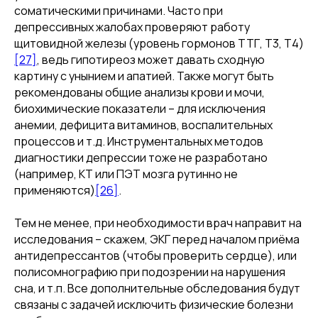
соматическими причинами. Часто при
депрессивных жалобах проверяют работу
щитовидной железы (уровень гормонов ТТГ, T3, T4)
[27]
, ведь гипотиреоз может давать сходную
картину с унынием и апатией. Также могут быть
рекомендованы общие анализы крови и мочи,
биохимические показатели – для исключения
анемии, дефицита витаминов, воспалительных
процессов и т.д. Инструментальных методов
диагностики депрессии тоже не разработано
(например, КТ или ПЭТ мозга рутинно не
применяются)
[26]
.
Тем не менее, при необходимости врач направит на
исследования – скажем, ЭКГ перед началом приёма
антидепрессантов (чтобы проверить сердце), или
полисомнографию при подозрении на нарушения
сна, и т.п. Все дополнительные обследования будут
связаны с задачей исключить физические болезни