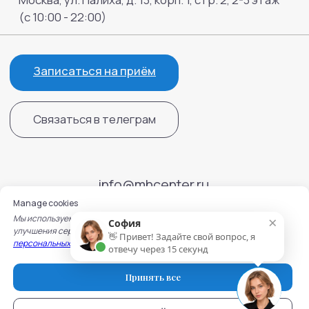
Manage cookies
×
Мы используем cookie для работы сайта, записи на услуги и
София
улучшения сервисов. Подробнее — в
Политике обработки
👋 Привет! Задайте свой вопрос, я
персональных данных
и
Политике использования cookie.
отвечу через 15 секунд
Принять все