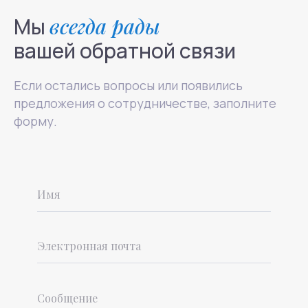
Направления
Мы
всегда рады
Психиатрия
вашей обратной связи
Психотерапия
Если остались вопросы или появились
предложения о сотрудничестве, заполните
форму.
Для детей
Навигация
Контакты
О нас
Услуги
Стажировка
Специалисты
Блог