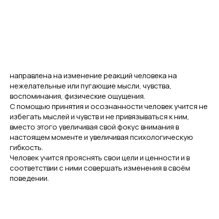
поведением в связи с ограниченностью данных об
эффективности этого подхода и наличием доступного
метода с подтвержденной эффективностью
(диалектическая поведенческая терапия)
АСТ – это поведенческая терапия, имеющая
теоретические основания (теория реляционных
фреймов). Терапевтическая работа в этом подходе
направлена на изменение реакций человека на
нежелательные или пугающие мысли, чувства,
воспоминания, физические ощущения.
С помощью принятия и осознанности человек учится не
избегать мыслей и чувств и не привязываться к ним,
вместо этого увеличивая свой фокус внимания в
настоящем моменте и увеличивая психологическую
гибкость.
Человек учится прояснять свои цели и ценности и в
соответствии с ними совершать изменения в своём
поведении.