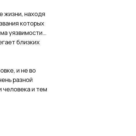
е жизни, находя
звания которых
хема уязвимости…
егает близких
вке, и не во
чень разной
и человека и тем