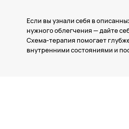
Если вы узнали себя в описанны
нужного облегчения — дайте се
Схема-терапия помогает глубже
внутренними состояниями и пос
в подд
в тера
Онлайн
О