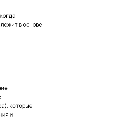
 когда
 лежит в основе
ние
х
а), которые
ния и