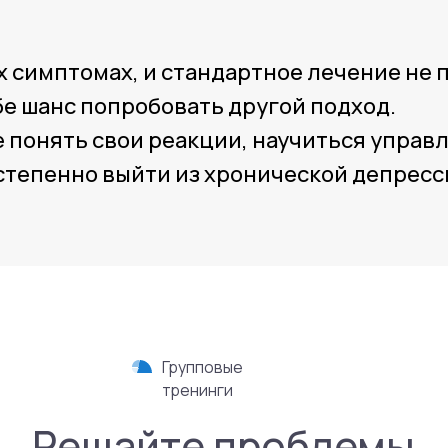
х симптомах, и стандартное лечение не
Групповые
бе шанс попробовать другой подход.
тренинги
 понять свои реакции, научиться управ
Решайте проблемы
тепенно выйти из хронической депресс
ерживающей обстановке
певтических группах МНС
ффлайн
Для детей и
Для взрослых
подростков
Подробнее о тренингах