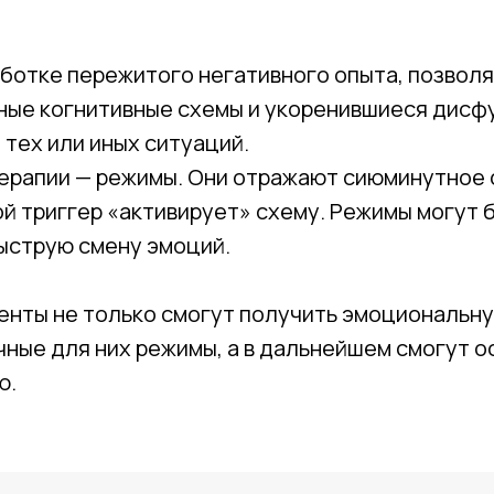
ботке пережитого негативного опыта, позвол
ные когнитивные схемы и укоренившиеся дис
 тех или иных ситуаций.
ерапии — режимы. Они отражают сиюминутное 
ой триггер «активирует» схему. Режимы могут 
быструю смену эмоций.
иенты не только смогут получить эмоциональн
чные для них режимы, а в дальнейшем смогут 
ю.