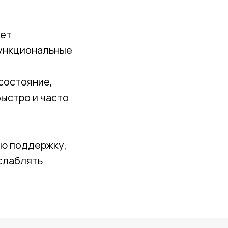
яет
функциональные
состояние,
быстро и часто
ую поддержку,
ослаблять