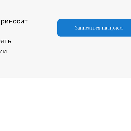
 приносит
Записаться на прием
лять
ии.