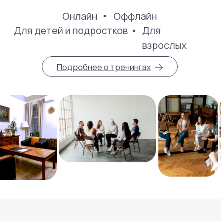
Психотерапия
Для детей
Навигация
Контакты
О нас
Услуги
Стажировка
Специалисты
Блог
Групповые тренинги
СМИ о нас