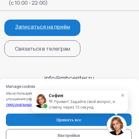
Manage cookies
×
Мы используем cookie для работы сайта, записи на услуги и
София
улучшения сервисов. Подробнее — в
Политике обработки
👋 Привет! Задайте свой вопрос, я
персональных данных
и
Политике использования cookie.
отвечу через 15 секунд
Принять все
Настройки