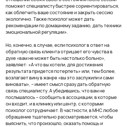
поможет специалисту быстрее сориентироваться,
как облегчить ваше состояние и закрыть сессию
экологично. Также психолог может дать
рекомендации по домашнему заданию, дать техники
эмоциональной регуляции».
Групповые тренинги
Но, конечно, в случае, если психолог в ответ на
обратную связь клиента отрицает его чувства в
Решайте проблемы
духе «вам не может быть настолько больно»,
в поддерживающей
заявляет: «А что вы хотели, для достижения
обстановке
результата придется потерпеть» или, тем более,
в терапевтических
возлагает вину в жанре «вы это заслужили и сами
группах МНС
виноваты», – имеет смысл сразу дать обратную
связь специалисту. А убедившись, что вам не
послышалось – сообщить в ассоциации, в которые
Онлайн
Оффлайн
Для детей и подростков
Для
он входит, и в клинику или центр, с которыми
взрослых
психолог сотрудничает. В частности, в МНС любое
обращение тщательно рассматривается, чтобы
Подробнее о тренингах
выяснить, что произошло, оказать помощь и