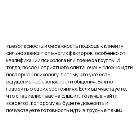
Клинический психолог
МНС Софья
Тимошенко нередко встречается с тем, что в
прошлом у клиента есть какой-то негативный опыт
работы с психологом или участия в психологических
группах.
«Безопасность и бережность подхода к клиенту
сильно зависит от многих факторов, особенно от
квалификации психолога или тренера группы. И
тогда, после неприятного опыта, очень сложно идти
повторно к психологу, потому что уже есть
ощущение небезопасности общения. Важно
говорить о своих состояниях. Если вы чувствуете,
что специалист вас не слышит, то лучше найти
«своего», которому вы будете доверять и
почувствуете готовность идти в трудные темы».