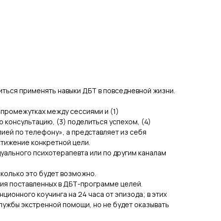
ться применять навыки ДБТ в повседневной жизни.
 промежутках между сессиями и (1)
 консультацию, (3) поделиться успехом, (4)
пией по телефону», а представляет из себя
стижение конкретной цели.
уального психотерапевта или по другим каналам
сколько это будет возможно.
ния поставленных в ДБТ-программе целей.
ионного коучинга на 24 часа от эпизода; в этих
лужбы экстренной помощи, но не будет оказывать