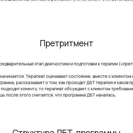
.
Претритмент
дварительный этап диагностики и подготовки к терапии («претр
начинается. Терапевт оценивает состояние, вместе с клиентом 
амма, рассказывает о том, как проходит ДБТ терапия и каков пр
и подходит клиенту, то терапевт обсуждает с клиентом требован
шь после этого считается, что программа ДБТ началась.
Структура ДБТ-программы