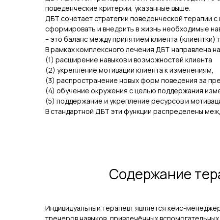
поведенческие критерии, указанные выше.
ДБТ сочетает стратегии поведенческой терапии с
сформировать и внедрить в жизнь необходимые нав
– это баланс между принятием клиента (клиентки) 
В рамках комплексного лечения ДБТ направлена н
(1) расширение навыков и возможностей клиента
(2) укрепление мотивации клиента к изменениям,
(3) распространение новых форм поведения за пр
(4) обучение окружения с целью поддержания изм
(5) поддержание и укрепление ресурсов и мотивац
В стандартной ДБТ эти функции распределены меж
Содержание тера
Индивидуальный терапевт является кейс-менеджеро
тренеров навыков, привлечённых вспомогательных