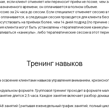
ае, если клиент отменяет или переносит приём не позже, чем за
 назначенного времени, он оплачивается в полном объеме.
сию за 24 часа до сессии. Если специалист отменяет сессию в 
не оплачивается, а следующая сессия проводится для клиента бес
исутствовать на приёмах более, чем 14 дней подряд (по причине
ия клиента могут быть установлены «терапевтические каникулы»
вливаться «каникулы», либо терапевтические сессии в этот пер
Тренинг навыков
а освоение клиентами навыков управления вниманием, кризисног
идуальном формате. Групповой тренинг проходит в формате малой
анятие длится 2,5 часа. Каждое занятие включает разбор домаш
48 занятий (учитывая еженедельный график занятий, полный цикл