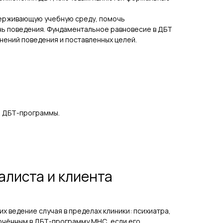
держивающую учебную среду, помочь
нь поведения. Фундаментальное равновесие в ДБТ
енений поведения и поставленных целей.
й ДБТ-программы.
алиста и клиента
х ведение случая в пределах клиники: психиатра,
лючённым в ДБТ-программу МНС, если его