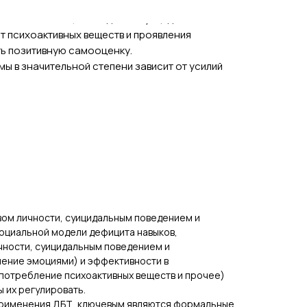
льных попыток, эпизодов несуицидального
т психоактивных веществ и проявления
ть позитивную самооценку.
ы в значительной степени зависит от усилий
ом личности, суицидальным поведением и
оциальной модели дефицита навыков,
чности, суицидальным поведением и
ление эмоциями) и эффективности в
потребление психоактивных веществ и прочее)
 их регулировать.
 применения ДБТ, ключевым являются формальные