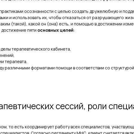
 практиками осознанности с целью создать дружелюбную и под
ыки и использовать их, чтобы отказаться от разрушающего жиз
таким (такой), какой он (она) есть, и помощью в достижении изм
а достижение пяти
основных целей
:
еделы терапевтического кабинета,
енений,
ии терапевта.
ду различными форматами помощи в соответствии со структуро
певтических сессий, роли специ
м, то есть координирует работу всех специалистов, участвующи
 специалистов. Согласно регламенту МНС, клиент считается вк