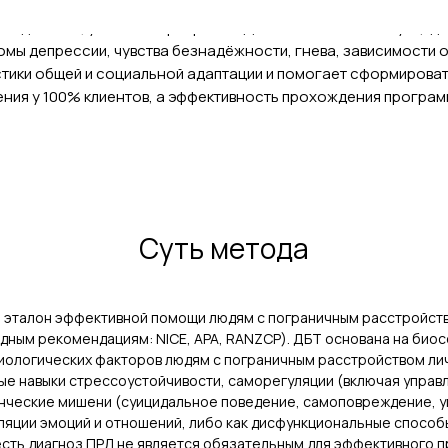
ледований, участие в программе ДБТ снижает число суицида
ы депрессии, чувства безнадёжности, гнева, зависимости о
стики общей и социальной адаптации и помогает сформирова
ния у 100% клиентов, а эффективность прохождения программ
Суть метода
 эталон эффективной помощи людям с пограничным расстройств
ым рекомендациям: NICE, APA, RANZCP). ДБТ основана на биос
биологических факторов людям с пограничным расстройством ли
е навыки стрессоустойчивости, саморегуляции (включая управ
нческие мишени (суицидальное поведение, самоповреждение, у
яции эмоций и отношений, либо как дисфункциональные способы
есть диагноз ПРЛ не является обязательным для эффективного