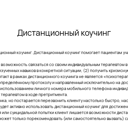
Дистанционный коучинг
онный коучинг. Дистанционный коучинг помогает пациентам учи
т возможность связаться со своим индивидуальным терапевтом в
ученных навыков в конкретной ситуации, (2) получить кризисную
такт в рамках дистанционного коучинга не является «психотера
 определённому протоколу и направленный исключительно на до
 использованием личного номера мобильного телефона индивид
 терапевтом в ходе претритмента.
нка, но постарается перезвонить клиенту настолько быстро, на
удет активно использовать дистанционный коучинг для достиже
или суицидальной попытки клиент лишается возможности дистанц
может только порекомендовать (или самостоятельно вызвать) с