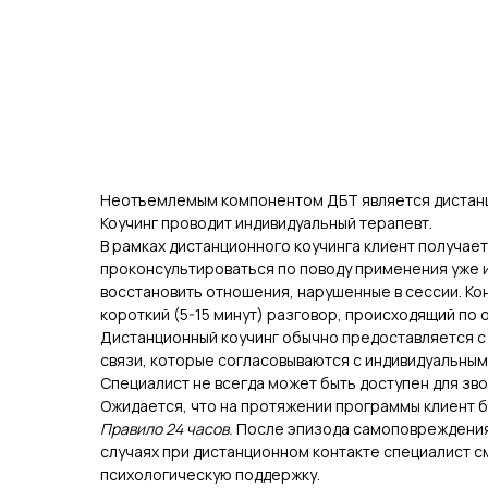
Неотъемлемым компонентом ДБТ является дистанци
Коучинг проводит индивидуальный терапевт.
В рамках дистанционного коучинга клиент получае
проконсультироваться по поводу применения уже из
восстановить отношения, нарушенные в сессии. Кон
короткий (5-15 минут) разговор, происходящий по
Дистанционный коучинг обычно предоставляется с
связи, которые согласовываются с индивидуальным
Специалист не всегда может быть доступен для зво
Ожидается, что на протяжении программы клиент б
Правило 24 часов.
После эпизода самоповреждения 
случаях при дистанционном контакте специалист с
психологическую поддержку.