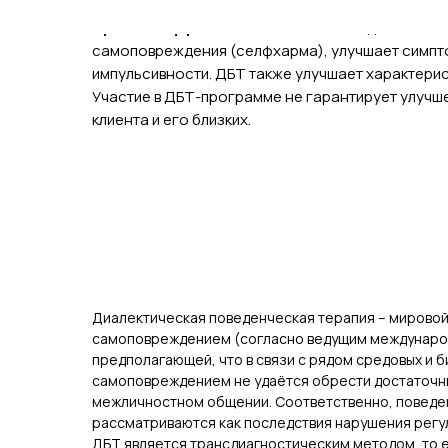
• Ограничительные типы пищевого поведения
Прогноз эффективности.
Согласно данным исс
самоповреждения (селфхарма), улучшает симптом
импульсивности. ДБТ также улучшает характери
Участие в ДБТ-программе не гарантирует улучше
клиента и его близких.
Диалектическая поведенческая терапия – мировой
самоповреждением (согласно ведущим международн
предполагающей, что в связи с рядом средовых и 
самоповреждением не удаётся обрести достаточны
межличностном общении. Соответственно, поведе
рассматриваются как последствия нарушения регул
ДБТ является трансдиагностическим методом, то 