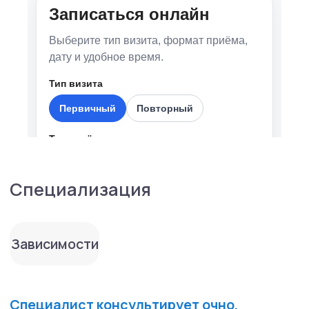
2010 — 2011 — СПб ГКУЗ «Городская
психиатрическая больница № 3 им. И.И.
Скворцова-Степанова, врач-интерн
2011 — 2017 — СПб ГКУЗ
«Психоневрологический диспансер Nº 4»,
врач-психиатр участковый в диспансерном
отделении
2025 — по настоящее время — консультант
по психотерапевтическим вопросам
Психотерапевтической службы
ООО «Институт психотерапии
и медицинской психологии РПА им. Б.Д.
Карвасарского
Основное образование:
2004−2010 г. — СПб ГОУ ВО «Санкт-
Петербургский государственный
университет имени академика И. П. Павлова
Федерального агентства
по здравоохранению и социальному
развитию» по специальности «Лечебное