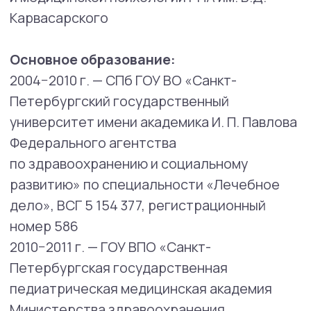
2024 г. — ООО «ИПМП РПА
им. Б.Д.Карвасарского», повышение
квалификации по специальности «семейная
системная психотерапия»
Методы, в которых работает специалист:
Когнитивно-поведенческая терапия
(КПТ)
Психофармакотерапия
Сфера профессиональных интересов:
Психиатрия
Психофармакология
Психотерапия
Клиническая аддиктология
Психосоматика
Полипрофессиональная бригада
Биопсихосоциальная медицинская
модель