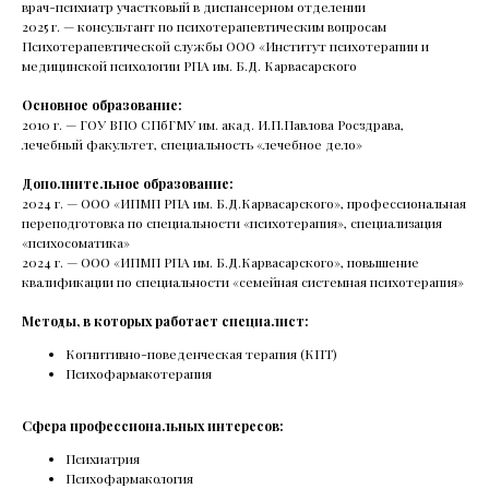
врач-психиатр участковый в диспансерном отделении
2025 г. — консультант по психотерапевтическим вопросам
spb@mhcenter.ru
Психотерапевтической службы ООО «Институт психотерапии и
Политика
медицинской психологии РПА им. Б.Д. Карвасарского
Договор оферты
конфиденциальности
Реквизиты
Основное образование:
2010 г. — ГОУ ВПО СПбГМУ им. акад. И.П.Павлова Росздрава,
© 2015-2026
Mental Health Center
лечебный факультет, специальность «лечебное дело»
Дополнительное образование:
2024 г. — ООО «ИПМП РПА им. Б.Д.Карвасарского», профессиональная
переподготовка по специальности «психотерапия», специализация
«психосоматика»
2024 г. — ООО «ИПМП РПА им. Б.Д.Карвасарского», повышение
квалификации по специальности «семейная системная психотерапия»
Методы, в которых работает специалист:
Когнитивно-поведенческая терапия (КПТ)
Психофармакотерапия
Сфера профессиональных интересов:
Психиатрия
Психофармакология