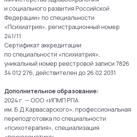
Клиентские запросы, с которыми может
помочь психиатр:
Диагностика и лечение:
Химические и нехимические
зависимости
Аффективные расстройства
настроения
Деменции
Расстройства личности и поведения
и другие психические расстройства
вследствие повреждения или
дисфункции головного мозга, либо
вследствие физической болезни
шизофрения
Шизотипические и бредовые
расстройства
Невротические, связанные
со стрессом и соматоформные
расстройства