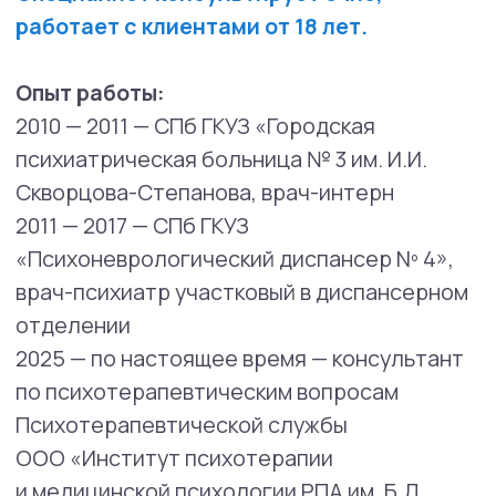
дело», ВСГ 5 154 377, регистрационный
номер 586
2010−2011 г. — ГОУ ВПО «Санкт-
Петербургская государственная
педиатрическая медицинская академия
Министерства здравоохранения
и социального развития Российской
Федерации» по специальности
«Психиатрия», регистрационный номер
241/11
Сертификат аккредитации
по специальности «психиатрия»,
уникальный номер реестровой записи 7826
34 012 276, действителен до 26.02.2031
Дополнительное образование:
2024 г. — ООО «ИПМП РПА
им. Б.Д.Карвасарского», профессиональная
переподготовка по специальности
«психотерапия», специализация
«психосоматика»