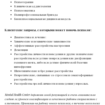
Психотерапия
Клиническая аддиктология
Психосоматика
Полипрофессиональная бригада
Биопсихосоциальная медицинская модель
Клиентские запросы, с которыми может помочь психолог:
Диагностика и лечение:
Химические и нехимические зависимости
Аффективные расстройства настроения
Деменции
Расстройства личности и поведения и другие психические
расстройства вследствие повреждения или дисфункции
головного мозга, либо вследствие физической болезни
шизофрения
Шизотипические и бредовые расстройства
Невротические, связанные со стрессом и соматоформные
расстройства
Расстройства зрелой личности и поведения у взрослых.
Mental Health Center дорожит своей репутацией и очень внимательно
следит за уровнем квалификации и качеством работы специалистов с
клиентами. Принимая на работу нового психолога, в течение нескольких