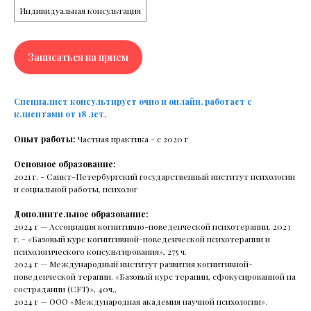
Контакты
О нас
Индивидуальная консультация
Услуги
Вопросы и ответы
Записаться на прием
Специалисты
MHC School
Групповые тренинги
Специалист консультирует очно и онлайн, работает с
клиентами от 18 лет.
Опыт работы:
Частная практика - с 2020 г
+7(812)277-96-50
Основное образование:
2021 г. - Санкт-Петербургский государственный институт психологии
Площадь Восстания
и социальной работы, психолог
191 040, Россия, г. Санкт-Петербург,
Дополнительное образование:
Муниципальный округ «Владимирский округ»,
2024 г — Ассоциация когнитивно-поведенческой психотерапии. 2023
ул. Пушкинская, д. 15, литера А, пом. 4-Н
г. - «Базовый курс когнитивной-поведенческой психотерапии и
психологического консультирования», 275 ч.
2024 г — Международный институт развития когнитивной-
Записаться на прием
поведенческой терапии. «Базовый курс терапии, сфокусированной на
сострадании (CFT)», 40ч.,
2024 г — ООО «Международная академия научной психологии».