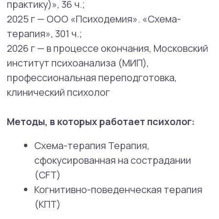
Депрессия
Фобии
Работа с эмоциями
Страхи
Недовольство своим телом
и внешностью
Трудный прошлый опыт
Одиночество и отсутствие
отношений
Отношения с родителями
Расставание
ПРЛ
Трудоголизм и work-life balance
Тревога
Панические атаки
Mental Health Center дорожит своей
репутацией и очень внимательно следит
за уровнем квалификации и качеством
работы специалистов с клиентами.
Принимая на работу нового психолога,