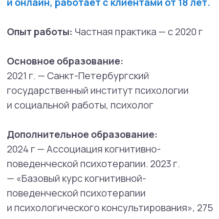
научной психологии». «Расстройства
личности (диагностика и основы
психотерапии)», 36ч.;
2024 г — ООО «Международная академия
научной психологии». «Психиатрия для
психологов (введение в общую и частную
практику)», 36 ч.;
2025 г — ООО «Психодемия». «Схема-
терапия», 301 ч.;
2026 г — в процессе окончания, Московский
институт психоанализа (МИП),
профессиональная переподготовка,
клинический психолог
Методы, в которых работает психолог:
Схема-терапия Терапия,
сфокусированная на сострадании
(CFT)
Когнитивно-поведенческая терапия
(КПТ)