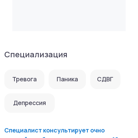
Основное образование:
2021 г. — Санкт-Петербургский
государственный институт психологии
и социальной работы, психолог
Дополнительное образование:
2024 г — Ассоциация когнитивно-
поведенческой психотерапии. 2023 г.
— «Базовый курс когнитивной-
поведенческой психотерапии
и психологического консультирования», 275
ч.
2024 г — Международный институт развития
когнитивной-поведенческой терапии.
«Базовый курс терапии, сфокусированной
на сострадании (CFT)», 40ч.,
2024 г — ООО «Международная академия
научной психологии». «Когнитивно-
поведенческая терапия СДВГ», 72 ч.;
2024 г — ООО «Международная академия