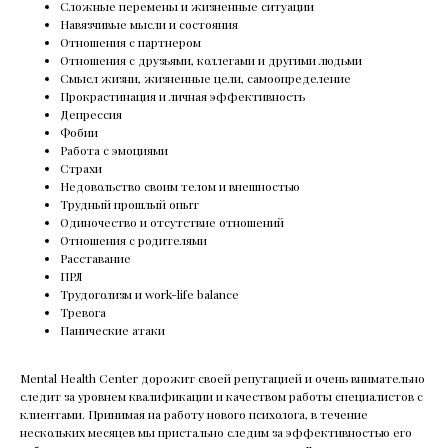
Сложные перемены и жизненные ситуации
Навязчивые мысли и состояния
Отношения с партнером
Отношения с друзьями, коллегами и другими людьми
Смысл жизни, жизненные цели, самоопределение
Прокрастинация и личная эффективность
Депрессия
Фобии
Работа с эмоциями
Страхи
Недовольство своим телом и внешностью
Трудный прошлый опыт
Одиночество и отсутствие отношений
Отношения с родителями
Расставание
ПРЛ
Трудоголизм и work-life balance
Тревога
Панические атаки
Mental Health Center дорожит своей репутацией и очень внимательно
следит за уровнем квалификации и качеством работы специалистов с
клиентами. Принимая на работу нового психолога, в течение
нескольких месяцев мы пристально следим за эффективностью его