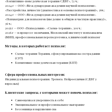
«Когнитивно-поведенческая терапия СДВГ», 72 ч.;
spb@mhcenter.ru
2024 г — ООО «Международная академия научной психологии».
Политика
«Расстройства личности (диагностика и основы психотерапии)», 36ч.;
Договор оферты
конфиденциальности
2024 г — ООО «Международная академия научной психологии».
Реквизиты
«Психиатрия для психологов (введение в общую и частную практику)»,
36 ч.;
© 2015-2026
Mental Health Center
2025 г — ООО «Психодемия». «Схема-терапия», 301 ч.;
2026 г — в процессе окончания, Московский институт психоанализа
(МИП), профессиональная переподготовка, клинический психолог
Методы, в которых работает психолог:
Схема-терапия Терапия, сфокусированная на сострадании
(CFT)
Когнитивно-поведенческая терапия (КПТ)
Сфера профессиональных интересов:
Индивидуальная психотерапия. Тревога. Нейроотличия (СДВГ у
взрослых)
Клиентские запросы, с которыми может помочь психолог:
Самооценка и уверенность в себе
Эмоциональное и профессиональное выгорание
Бессонница и нарушения сна