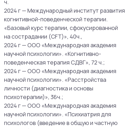
Сфера профессиональных интересов:
Индивидуальная психотерапия. Тревога.
Нейроотличия (СДВГ у взрослых)
Клиентские запросы, с которыми может
помочь психолог:
Самооценка и уверенность в себе
Эмоциональное и профессиональное
выгорание
Бессонница и нарушения сна
Сложные перемены и жизненные
ситуации
Навязчивые мысли и состояния
Отношения с партнером
Отношения с друзьями, коллегами
и другими людьми
Смысл жизни, жизненные цели,
самоопределение
Прокрастинация и личная
эффективность